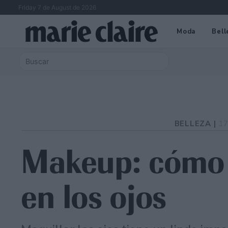
Friday 7 de August de 2026
Moda
Bell
BELLEZA |
17
Makeup: cómo e
en los ojos