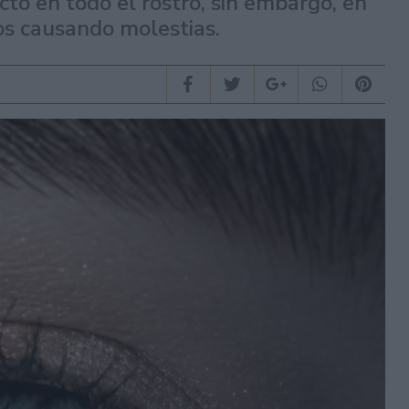
cto en todo el rostro, sin embargo, en
os causando molestias.