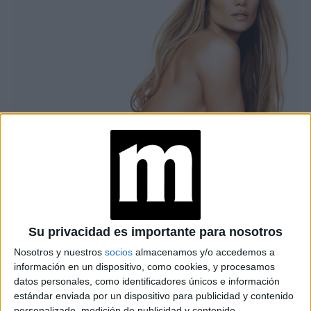
Su privacidad es importante para nosotros
Nosotros y nuestros
socios
almacenamos y/o accedemos a
información en un dispositivo, como cookies, y procesamos
datos personales, como identificadores únicos e información
estándar enviada por un dispositivo para publicidad y contenido
JENNIFER LÓPEZ PROMOCIONA SU NUEVA LÍNEA DE CUIDADO
CORPORAL CON UN PARTICULAR DESNUDO
personalizado, medición de publicidad y contenido,