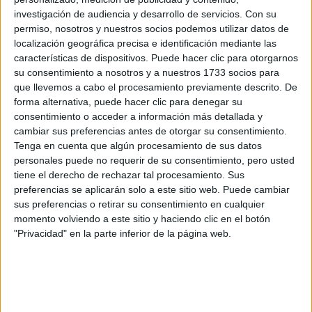
investigación de audiencia y desarrollo de servicios.
Con su
permiso, nosotros y nuestros socios podemos utilizar datos de
Jennifer
Entre sus nuevos productos de belleza,
localización geográfica precisa e identificación mediante las
presentó su crema reafirmante de glúteos,
que
características de dispositivos. Puede hacer clic para otorgarnos
reafirma e hidrata la piel visiblemente y desvanece la
su consentimiento a nosotros y a nuestros 1733 socios para
apariencia de las estrías para un trasero más suave y de
que llevemos a cabo el procesamiento previamente descrito. De
forma alternativa, puede hacer clic para denegar su
aspecto más refinado.
consentimiento o acceder a información más detallada y
cambiar sus preferencias antes de otorgar su consentimiento.
Tenga en cuenta que algún procesamiento de sus datos
personales puede no requerir de su consentimiento, pero usted
tiene el derecho de rechazar tal procesamiento. Sus
preferencias se aplicarán solo a este sitio web. Puede cambiar
sus preferencias o retirar su consentimiento en cualquier
momento volviendo a este sitio y haciendo clic en el botón
"Privacidad" en la parte inferior de la página web.