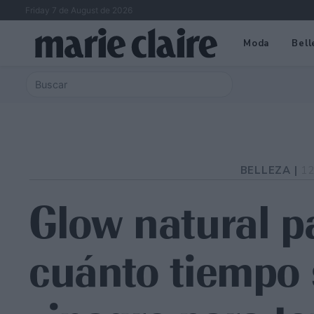
Friday 7 de August de 2026
Moda
Bell
BELLEZA |
12
Glow natural pa
cuánto tiempo 