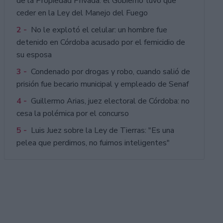
de la Propiedad Privada: el Gobierno tuvo que
ceder en la Ley del Manejo del Fuego
2 -
No le explotó el celular: un hombre fue
detenido en Córdoba acusado por el femicidio de
su esposa
3 -
Condenado por drogas y robo, cuando salió de
prisión fue becario municipal y empleado de Senaf
4 -
Guillermo Arias, juez electoral de Córdoba: no
cesa la polémica por el concurso
5 -
Luis Juez sobre la Ley de Tierras: "Es una
pelea que perdimos, no fuimos inteligentes"