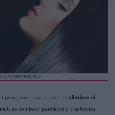
R EL VINAGRE EN EL PELO
eliminar el
 el pelo, como
aportar brillo
,
 incluso combatir parásitos o trastornos