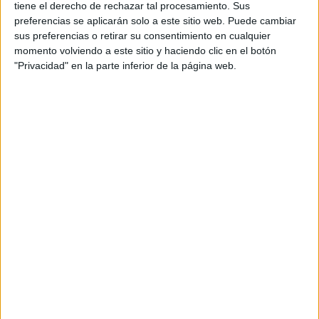
, de esta
tiene el derecho de rechazar tal procesamiento. Sus
brillante y ultra suave.
manera vamos a lucir un pelo
preferencias se aplicarán solo a este sitio web. Puede cambiar
sus preferencias o retirar su consentimiento en cualquier
momento volviendo a este sitio y haciendo clic en el botón
"Privacidad" en la parte inferior de la página web.
PELO CON FRIZZ, TE ENSEÑAMOS A COMBATIRLO
SPRAYS LEAVE-IN QUE APORTAN HIDRATACIÓN