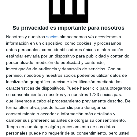
TÉCNICA SANDWICH
QUE MÁS HIDRATA Y
REPARA EL PELO
Su privacidad es importante para nosotros
Nosotros y nuestros
socios
almacenamos y/o accedemos a
información en un dispositivo, como cookies, y procesamos
datos personales, como identificadores únicos e información
OJO CON EL SECADO
estándar enviada por un dispositivo para publicidad y contenido
personalizado, medición de publicidad y contenido,
investigación de audiencia y desarrollo de servicios.
Con su
El pelo se debe secar de manera suave sin frotar la
permiso, nosotros y nuestros socios podemos utilizar datos de
toalla o con un turbante que logre evitar la fricción
,
localización geográfica precisa e identificación mediante las
y si vas a usar secador lo mejor es prescindir de la
características de dispositivos. Puede hacer clic para otorgarnos
electricidad estática.
su consentimiento a nosotros y a nuestros 1733 socios para
que llevemos a cabo el procesamiento previamente descrito. De
forma alternativa, puede hacer clic para denegar su
USAR PRODUCTOS
ANTIFRIZZ
consentimiento o acceder a información más detallada y
cambiar sus preferencias antes de otorgar su consentimiento.
Tenga en cuenta que algún procesamiento de sus datos
esencial aplicar productos especialmente
Es
personales puede no requerir de su consentimiento, pero usted
formulados antifrizz sobre el pelo húmedo