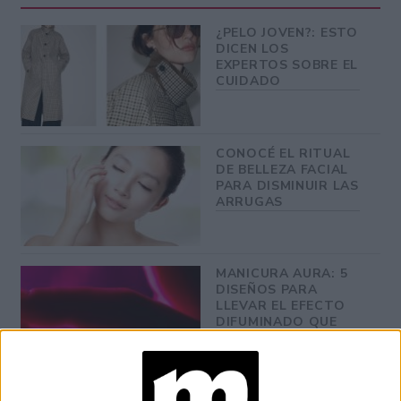
¿PELO JOVEN?: ESTO
DICEN LOS
EXPERTOS SOBRE EL
CUIDADO
CONOCÉ EL RITUAL
DE BELLEZA FACIAL
PARA DISMINUIR LAS
ARRUGAS
MANICURA AURA: 5
DISEÑOS PARA
LLEVAR EL EFECTO
DIFUMINADO QUE
SERÁ TENDENCIA EN
PRIMAVERA 2026
CONOCÉ LA