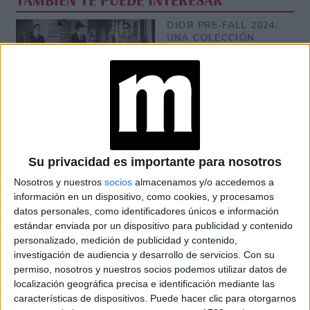
TAMBIÉN TE PUEDE INTERESAR
DIOR PRE-FALL 2024:
UNA COLECCIÓN
INSPIRADA EN EL
EMPODERAMIENTO
DE MARLENE
DIETRICH A TRAVÉS
DE LA MODA
THE NEW LOOK: LA
SERIE QUE REPASA
LO QUE NO
SABÍAMOS DE LA
Su privacidad es importante para nosotros
RIVALIDAD ENTRE
Nosotros y nuestros
socios
almacenamos y/o accedemos a
CHRISTIAN DIOR Y
COCO CHANEL
información en un dispositivo, como cookies, y procesamos
datos personales, como identificadores únicos e información
EVA PERÓN USÓ LA
estándar enviada por un dispositivo para publicidad y contenido
MODA COMO
personalizado, medición de publicidad y contenido,
HERRAMIENTA
investigación de audiencia y desarrollo de servicios.
Con su
POLÍTICA: DE
CHRISTIAN DIOR A
permiso, nosotros y nuestros socios podemos utilizar datos de
JACQUES FATH Y
localización geográfica precisa e identificación mediante las
SALVATORE
características de dispositivos. Puede hacer clic para otorgarnos
FERRAGAMO