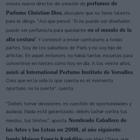
perfumes de
meses nuevo director de creación de
Parfums Christian Dior,
descubre que no tiene talento
para el dibujo. "Así que pensé: 'Si no puedo ser diseñador,
en el mundo de la
puedo ser perfumista para quedarme
alta costura'
. Y comencé a enviar currículums a todas
partes. Soy de los suburbios de París y no soy hijo de
artistas. En aquel entonces, no había tantas escuelas para
convertirse en narices como hoy en día. A los veinte años,
asistí al International Perfume Institute de Versalles
.
Creo que en la vida lo que cuenta es el momento
oportuno, no la suerte", cuenta.
"Debés tomar decisiones, es cuestión de oportunidades y
audacia. Nada está garantizado, debés luchar contra tus
Nombrado Caballero de
miedos, tus límites", apunta.
las Artes y las Letras en 2008, al año siguiente
funda Maison Francis Kurkdjia
n con Marc Chaya, que