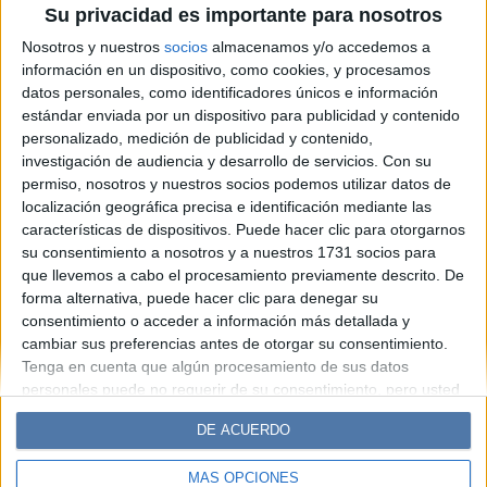
Su privacidad es importante para nosotros
una edición inolvidable de
Nosotros y nuestros
socios
almacenamos y/o accedemos a
"Experiencias Beauty Trend"
información en un dispositivo, como cookies, y procesamos
datos personales, como identificadores únicos e información
estándar enviada por un dispositivo para publicidad y contenido
Espacio Publicitario
personalizado, medición de publicidad y contenido,
investigación de audiencia y desarrollo de servicios.
Con su
permiso, nosotros y nuestros socios podemos utilizar datos de
localización geográfica precisa e identificación mediante las
características de dispositivos. Puede hacer clic para otorgarnos
su consentimiento a nosotros y a nuestros 1731 socios para
que llevemos a cabo el procesamiento previamente descrito. De
forma alternativa, puede hacer clic para denegar su
consentimiento o acceder a información más detallada y
cambiar sus preferencias antes de otorgar su consentimiento.
Diario Perfil
Caras
Noticias
Fortuna
Tenga en cuenta que algún procesamiento de sus datos
personales puede no requerir de su consentimiento, pero usted
Hombre
Weekend
Parabrisas
Supercampo
tiene el derecho de rechazar tal procesamiento. Sus
Look
Luz
Mía
Lunateen
Break
BATimes
DE ACUERDO
preferencias se aplicarán solo a este sitio web. Puede cambiar
sus preferencias o retirar su consentimiento en cualquier
MÁS OPCIONES
momento volviendo a este sitio y haciendo clic en el botón