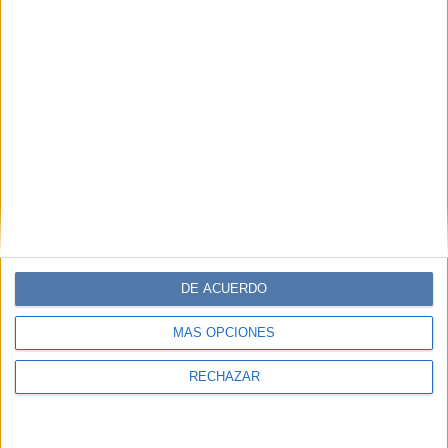
PERSONALIDAES:
CHINA SUAREZ
TEMAS:
FLEQUILLO
PELO
CORTO
COMO
LLEVAR
SE
USA
FAMOSA
CHINA
CAMBIO
LOOK
Comentarios
DE ACUERDO
MÁS OPCIONES
RECHAZAR