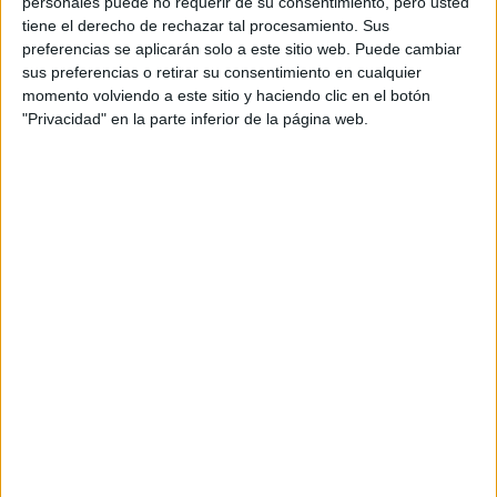
personales puede no requerir de su consentimiento, pero usted
tiene el derecho de rechazar tal procesamiento. Sus
preferencias se aplicarán solo a este sitio web. Puede cambiar
Si ya apostaste por el corte bob, ahora te toca el flequillo.
sus preferencias o retirar su consentimiento en cualquier
Una opción muy elegante y que resalta los rasgos como
momento volviendo a este sitio y haciendo clic en el botón
los muestra Gimena Accardi.
"Privacidad" en la parte inferior de la página web.
Con corte carré
El corte carré está muy presente esta temporada. El
flequillo abierto que no tenga una caída recta, sino abierta
hacia los laterales, es ideal si tenés poco pelo, porque da
la sensación de tener más cantidad.
TAMBIÉN TE PUEDE INTERESAR: QUIÉNES
APUESTAN POR EL CORTE DE PELO BOB: