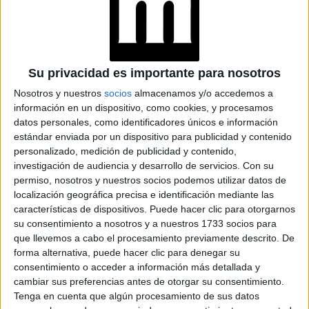
rockera, con pelo rubio platino y smokey eye: a la
perfección lo lleva Brenda Gandini.
TAMBIÉN TE PUEDE INTERESAR
Su privacidad es importante para nosotros
Nosotros y nuestros
socios
almacenamos y/o accedemos a
IDEAS DE FLEQUILLO
información en un dispositivo, como cookies, y procesamos
CON PELO CORTO
datos personales, como identificadores únicos e información
estándar enviada por un dispositivo para publicidad y contenido
personalizado, medición de publicidad y contenido,
investigación de audiencia y desarrollo de servicios.
Con su
10 TENDENCIAS DE
permiso, nosotros y nuestros socios podemos utilizar datos de
PELO CORTO CON
localización geográfica precisa e identificación mediante las
FLEQUILLO
características de dispositivos. Puede hacer clic para otorgarnos
su consentimiento a nosotros y a nuestros 1733 socios para
que llevemos a cabo el procesamiento previamente descrito. De
forma alternativa, puede hacer clic para denegar su
consentimiento o acceder a información más detallada y
cambiar sus preferencias antes de otorgar su consentimiento.
Corte bob con flequillo
Tenga en cuenta que algún procesamiento de sus datos