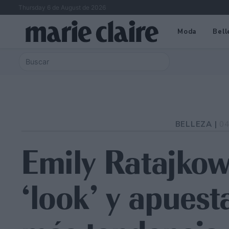
Thursday 6 de August de 2026
Moda
Bell
BELLEZA |
04
Emily Ratajkow
‘look’ y apuest