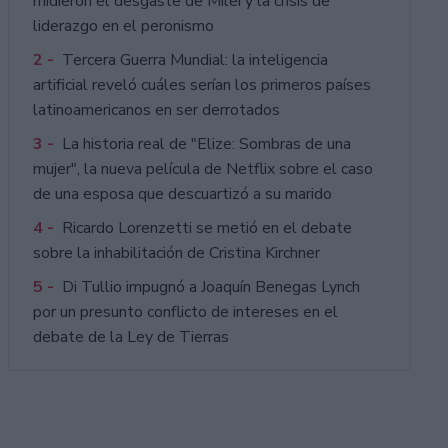
midieron el desgaste de Milei y la crisis de
liderazgo en el peronismo
2 -
Tercera Guerra Mundial: la inteligencia
artificial reveló cuáles serían los primeros países
latinoamericanos en ser derrotados
3 -
La historia real de "Elize: Sombras de una
mujer", la nueva película de Netflix sobre el caso
de una esposa que descuartizó a su marido
4 -
Ricardo Lorenzetti se metió en el debate
sobre la inhabilitación de Cristina Kirchner
5 -
Di Tullio impugnó a Joaquín Benegas Lynch
por un presunto conflicto de intereses en el
debate de la Ley de Tierras