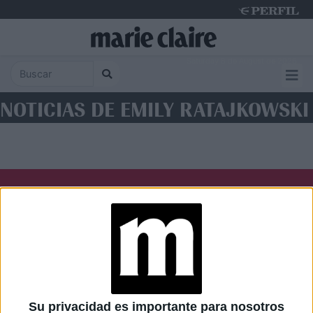
Saturday 8 de August de 2026
NOTICIAS DE EMILY RATAJKOWSKI
Diario Perfil
Caras
Noticias
Fortuna
Hombre
Weekend
Parabrisas
Supercampo
Su privacidad es importante para nosotros