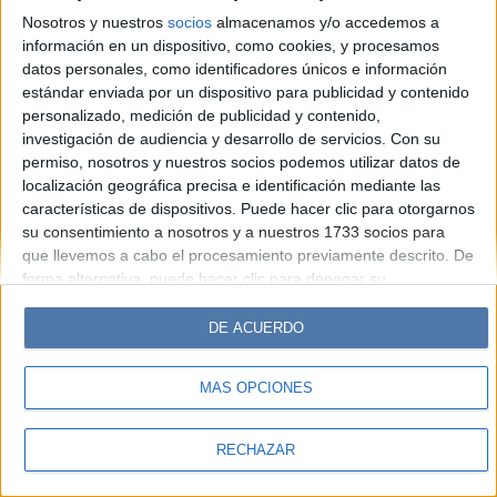
Look
Luz
Mía
Lunateen
Break
BATimes
Nosotros y nuestros
socios
almacenamos y/o accedemos a
información en un dispositivo, como cookies, y procesamos
© Perfil.com 2006-2019 - Todos los derechos reservados
datos personales, como identificadores únicos e información
Registro de Propiedad Intelectual: Nro. 5346433
estándar enviada por un dispositivo para publicidad y contenido
personalizado, medición de publicidad y contenido,
investigación de audiencia y desarrollo de servicios.
Con su
permiso, nosotros y nuestros socios podemos utilizar datos de
localización geográfica precisa e identificación mediante las
características de dispositivos. Puede hacer clic para otorgarnos
su consentimiento a nosotros y a nuestros 1733 socios para
que llevemos a cabo el procesamiento previamente descrito. De
forma alternativa, puede hacer clic para denegar su
consentimiento o acceder a información más detallada y
cambiar sus preferencias antes de otorgar su consentimiento.
DE ACUERDO
Tenga en cuenta que algún procesamiento de sus datos
personales puede no requerir de su consentimiento, pero usted
MÁS OPCIONES
tiene el derecho de rechazar tal procesamiento. Sus
preferencias se aplicarán solo a este sitio web. Puede cambiar
sus preferencias o retirar su consentimiento en cualquier
RECHAZAR
momento volviendo a este sitio y haciendo clic en el botón
"Privacidad" en la parte inferior de la página web.