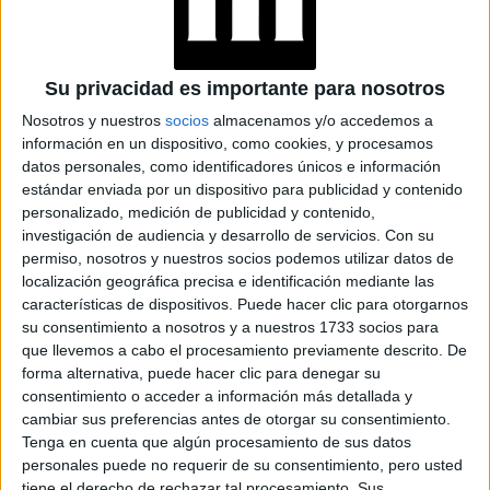
EL “FREE THE
NIPPLE” A TRAVÉS
DE LA MODA
Su privacidad es importante para nosotros
Nosotros y nuestros
socios
almacenamos y/o accedemos a
información en un dispositivo, como cookies, y procesamos
El look
ultracorto
de la actriz de 27 años lo ha lucido con
datos personales, como identificadores únicos e información
estándar enviada por un dispositivo para publicidad y contenido
tres
outfits
rojos, un color que simboliza la sensualidad y
personalizado, medición de publicidad y contenido,
el poder.
investigación de audiencia y desarrollo de servicios.
Con su
permiso, nosotros y nuestros socios podemos utilizar datos de
ESCENA PROHIBIDA EN VARIOS PAISES
localización geográfica precisa e identificación mediante las
características de dispositivos. Puede hacer clic para otorgarnos
su consentimiento a nosotros y a nuestros 1733 socios para
que llevemos a cabo el procesamiento previamente descrito. De
forma alternativa, puede hacer clic para denegar su
consentimiento o acceder a información más detallada y
cambiar sus preferencias antes de otorgar su consentimiento.
Tenga en cuenta que algún procesamiento de sus datos
personales puede no requerir de su consentimiento, pero usted
tiene el derecho de rechazar tal procesamiento. Sus