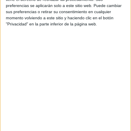
preferencias se aplicarán solo a este sitio web. Puede cambiar
sus preferencias o retirar su consentimiento en cualquier
momento volviendo a este sitio y haciendo clic en el botón
"Privacidad" en la parte inferior de la página web.
REGRESO AL COLOR NATURAL
Florence Pugh se encuentra en el momento cúspide de su
carrera, y ha estado en boca de medios alrededor del
mundo por su escena de desnudo que ya ha sido prohibida