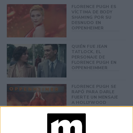
FLORENCE PUGH ES
VÍCTIMA DE BODY
SHAMING POR SU
DESNUDO EN
OPPENHEIMER
QUIÉN FUE JEAN
TATLOCK, EL
PERSONAJE DE
FLORENCE PUGH EN
OPPENHEIMMER
FLORENCE PUGH SE
RAPÓ PARA DARLE
FUERTE UN MENSAJE
A HOLLYWOOD
FLORENCE PUGH
VOLVIÓ A DEFENDER