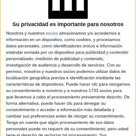
CONOCÉ EL RITUAL
DE BELLEZA FACIAL
PARA DISMINUIR LAS
ARRUGAS
Su privacidad es importante para nosotros
Nosotros y nuestros
socios
almacenamos y/o accedemos a
información en un dispositivo, como cookies, y procesamos
datos personales, como identificadores únicos e información
MANICURA AURA: 5
estándar enviada por un dispositivo para publicidad y contenido
DISEÑOS PARA
personalizado, medición de publicidad y contenido,
LLEVAR EL EFECTO
DIFUMINADO QUE
investigación de audiencia y desarrollo de servicios.
Con su
SERÁ TENDENCIA EN
permiso, nosotros y nuestros socios podemos utilizar datos de
PRIMAVERA 2026
localización geográfica precisa e identificación mediante las
características de dispositivos. Puede hacer clic para otorgarnos
su consentimiento a nosotros y a nuestros 1733 socios para
que llevemos a cabo el procesamiento previamente descrito. De
forma alternativa, puede hacer clic para denegar su
consentimiento o acceder a información más detallada y
cambiar sus preferencias antes de otorgar su consentimiento.
Tenga en cuenta que algún procesamiento de sus datos
personales puede no requerir de su consentimiento, pero usted
tiene el derecho de rechazar tal procesamiento. Sus