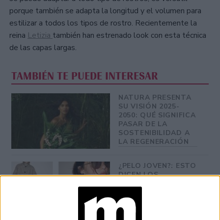
porque también se adapta la longitud y el volumen para
estilizar a todos los tipos de rostro. Recientemente la
reina
Letizia
también han estrenado look con esta técnica
de las capas largas.
TAMBIÉN TE PUEDE INTERESAR
NATURA PRESENTA
SU VISIÓN 2025-
2050: QUÉ SIGNIFICA
PASAR DE LA
SOSTENIBILIDAD A
LA REGENERACIÓN
¿PELO JOVEN?: ESTO
DICEN LOS
EXPERTOS SOBRE EL
CUIDADO