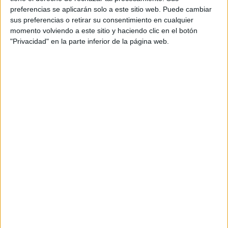
preferencias se aplicarán solo a este sitio web. Puede cambiar
sus preferencias o retirar su consentimiento en cualquier
momento volviendo a este sitio y haciendo clic en el botón
"Privacidad" en la parte inferior de la página web.
No es de extrañar que con su larga lista de pros este
corte de pelo no sea para nada algo nuevo que ha llegado
a nuestras vidas, sino el mismito que luce desde hace años
la actriz
Jennifer Aniston
. De ahí que además se le conozca
Rachel Green
con el nombre de corte Rachel, en honor a
,
Friends
el personaje interpretado por Aniston en
.