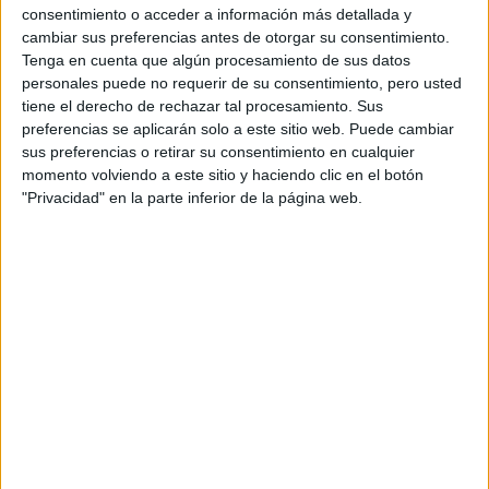
PRIMAVERA 2026
consentimiento o acceder a información más detallada y
cambiar sus preferencias antes de otorgar su consentimiento.
Tenga en cuenta que algún procesamiento de sus datos
personales puede no requerir de su consentimiento, pero usted
Otro de los tips para mantener el cuidado del cabello en
tiene el derecho de rechazar tal procesamiento. Sus
la etapa de crecimiento del flequillo es lavarlo
preferencias se aplicarán solo a este sitio web. Puede cambiar
regularmente con champú acorde a las necesidades de
sus preferencias o retirar su consentimiento en cualquier
momento volviendo a este sitio y haciendo clic en el botón
nuestro cuero cabelludo para que no se engrase, no usar
"Privacidad" en la parte inferior de la página web.
herramientas de calor a mucha temperatura y siempre
aplicar protector térmico.
Por ultimo sugieren, utilizar poca cantidad de producto de
peinado y de fijación baja, para que no se acartone y tocar
lo menos posible el flequillo con los dedos.
¿Cómo disimular el flequillo
mientras crece y como
cuidarlo?