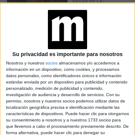
PASAR DE LA
SOSTENIBILIDAD A
LA REGENERACIÓN
¿PELO JOVEN?: ESTO
DICEN LOS
EXPERTOS SOBRE EL
CUIDADO
Su privacidad es importante para nosotros
Nosotros y nuestros
socios
almacenamos y/o accedemos a
CONOCÉ EL RITUAL
información en un dispositivo, como cookies, y procesamos
DE BELLEZA FACIAL
datos personales, como identificadores únicos e información
PARA DISMINUIR LAS
estándar enviada por un dispositivo para publicidad y contenido
ARRUGAS
personalizado, medición de publicidad y contenido,
investigación de audiencia y desarrollo de servicios.
Con su
permiso, nosotros y nuestros socios podemos utilizar datos de
localización geográfica precisa e identificación mediante las
MANICURA AURA: 5
DISEÑOS PARA
características de dispositivos. Puede hacer clic para otorgarnos
LLEVAR EL EFECTO
su consentimiento a nosotros y a nuestros 1733 socios para
DIFUMINADO QUE
que llevemos a cabo el procesamiento previamente descrito. De
SERÁ TENDENCIA EN
forma alternativa, puede hacer clic para denegar su