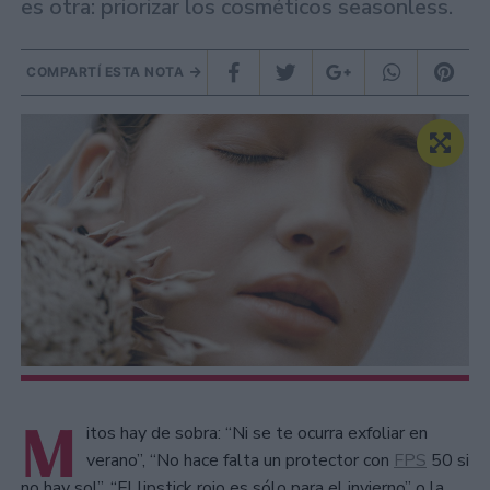
es otra: priorizar los cosméticos seasonless.
COMPARTÍ ESTA NOTA
M
itos hay de sobra: “Ni se te ocurra exfoliar en
verano”, “No hace falta un protector con
FPS
50 si
no hay sol”, “El lipstick rojo es sólo para el invierno” o la