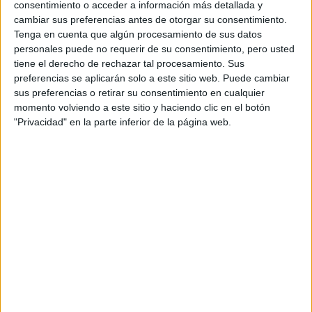
consentimiento o acceder a información más detallada y
cambiar sus preferencias antes de otorgar su consentimiento.
Tenga en cuenta que algún procesamiento de sus datos
La cosmética de avanzada desarrolló compuestos que,
personales puede no requerir de su consentimiento, pero usted
además de liberar una dosis concentrada de retinol, en
tiene el derecho de rechazar tal procesamiento. Sus
preferencias se aplicarán solo a este sitio web. Puede cambiar
simultáneo aportan sustancias que sortean la inflamación.
sus preferencias o retirar su consentimiento en cualquier
Las mejores son las de origen botánico como la avena
momento volviendo a este sitio y haciendo clic en el botón
coloidal y las algas rojas, que contrarrestan los daños de
"Privacidad" en la parte inferior de la página web.
maneral poderosa y natural.
Si no dejás de escuchar que el retinol hay que
colocarlo por la noche
, es porque se trata del
momento en el que la piel trabaja. Así es como la vitamina
A estimula la regeneración celular proporcionándonos una
especie de mini peeling químico y con ello, un aumento del
colágeno.
Sin excusas