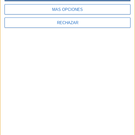
MÁS OPCIONES
COMPARTÍ ESTA NOTA
RECHAZAR
EN ESTA NOTA
TEMAS:
SEASONLESS
COSMÉTICA
RADICALES LIBRES
Comentarios