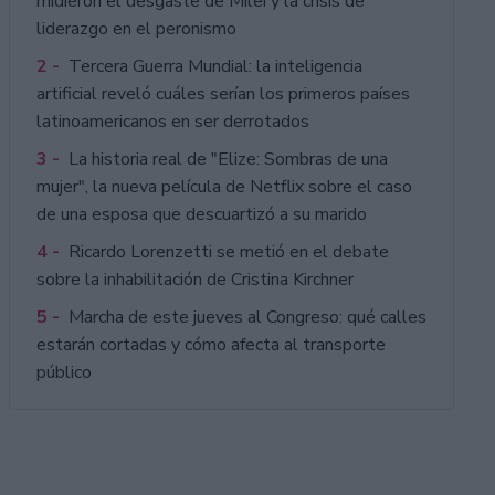
midieron el desgaste de Milei y la crisis de
liderazgo en el peronismo
2 -
Tercera Guerra Mundial: la inteligencia
artificial reveló cuáles serían los primeros países
latinoamericanos en ser derrotados
3 -
La historia real de "Elize: Sombras de una
mujer", la nueva película de Netflix sobre el caso
de una esposa que descuartizó a su marido
4 -
Ricardo Lorenzetti se metió en el debate
sobre la inhabilitación de Cristina Kirchner
5 -
Marcha de este jueves al Congreso: qué calles
estarán cortadas y cómo afecta al transporte
público