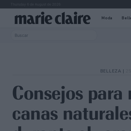
Thursday 6 de August de 2026
Moda
Bell
BELLEZA |
25
Consejos para 
canas naturale