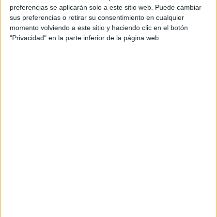
preferencias se aplicarán solo a este sitio web. Puede cambiar
sus preferencias o retirar su consentimiento en cualquier
Todas las fórmulas de esta nueva línea son libres de
momento volviendo a este sitio y haciendo clic en el botón
parabenos, petrolatos, siliconas y colorantes. Además son
"Privacidad" en la parte inferior de la página web.
Sumergite en el universo
cruelty-free y 100% veganas.
Idraet Patagonia Botanical: naturaleza y ciencia al
servicio de la belleza.
Conocé todos sus productos en
@idraetgroup y sumate al cambio.