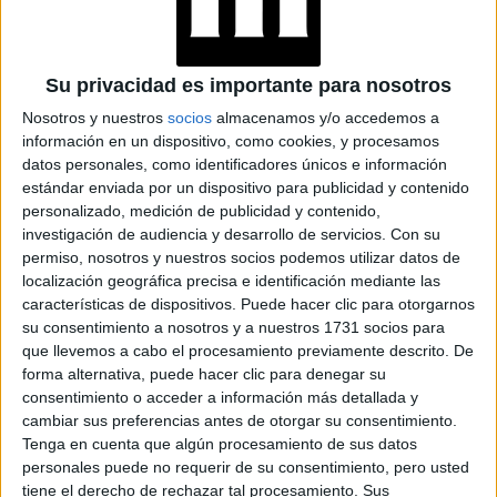
EXPERTOS
RECHAZAN
AUTHENTIC BEAUTY
Su privacidad es importante para nosotros
CONCEPT
PARTICIPÓ CON SUS
Nosotros y nuestros
socios
almacenamos y/o accedemos a
PRODUCTOS
información en un dispositivo, como cookies, y procesamos
SUSTENTABLES DEL
datos personales, como identificadores únicos e información
FESTIVAL
EXPERIENCE
estándar enviada por un dispositivo para publicidad y contenido
personalizado, medición de publicidad y contenido,
BELLEZA: CONOCÉ
investigación de audiencia y desarrollo de servicios.
Con su
TODOS LOS
permiso, nosotros y nuestros socios podemos utilizar datos de
LANZAMIENTOS DEL
MES DE MAYO
localización geográfica precisa e identificación mediante las
características de dispositivos. Puede hacer clic para otorgarnos
su consentimiento a nosotros y a nuestros 1731 socios para
que llevemos a cabo el procesamiento previamente descrito. De
forma alternativa, puede hacer clic para denegar su
consentimiento o acceder a información más detallada y
cambiar sus preferencias antes de otorgar su consentimiento.
-Finalizá la hidratación y protección con Calafate & Maqui
Tenga en cuenta que algún procesamiento de sus datos
Facial Emulsión. No te olvides de distribuir bien por todo
personales puede no requerir de su consentimiento, pero usted
el rostro, cuello y escote.
tiene el derecho de rechazar tal procesamiento. Sus