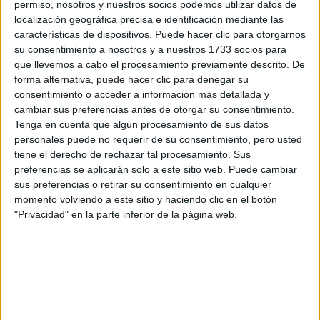
permiso, nosotros y nuestros socios podemos utilizar datos de
¿TE DUELE SIEMPRE
localización geográfica precisa e identificación mediante las
LA ESPALDA? EL
características de dispositivos. Puede hacer clic para otorgarnos
ESTIRAMIENTO ES
su consentimiento a nosotros y a nuestros 1733 socios para
LA SOLUCIÓN
que llevemos a cabo el procesamiento previamente descrito. De
forma alternativa, puede hacer clic para denegar su
consentimiento o acceder a información más detallada y
cambiar sus preferencias antes de otorgar su consentimiento.
¿EL BOTOX ES EL
Tenga en cuenta que algún procesamiento de sus datos
MEJOR ALIADO PARA
personales puede no requerir de su consentimiento, pero usted
COMBATIR EL
BRUXISMO?
tiene el derecho de rechazar tal procesamiento. Sus
preferencias se aplicarán solo a este sitio web. Puede cambiar
sus preferencias o retirar su consentimiento en cualquier
momento volviendo a este sitio y haciendo clic en el botón
"Privacidad" en la parte inferior de la página web.
6. Tu cuello, hombros y otros músculos faciales deben
estar relajados mientras respiras profundamente por la
nariz.
Mantenemos la postura por 30 segundos y repetimos 2