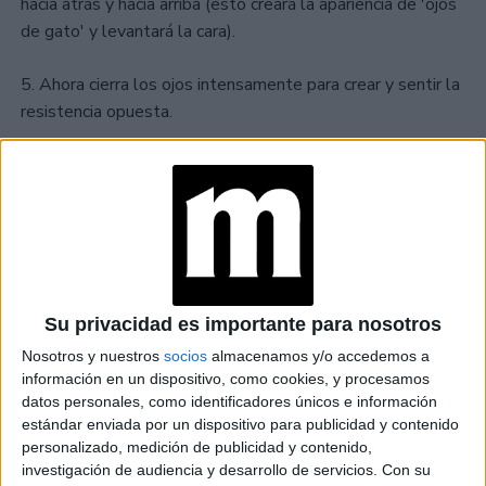
hacia atrás y hacia arriba (esto creará la apariencia de 'ojos
de gato' y levantará la cara).
5. Ahora cierra los ojos intensamente para crear y sentir la
resistencia opuesta.
TAMBIÉN TE PUEDE INTERESAR
BÓTOX PARA EL
BRUXISMO: LA
NUEVA TÉCNICA
INSTANTÁNEA
Su privacidad es importante para nosotros
Nosotros y nuestros
socios
almacenamos y/o accedemos a
4 EJERCICIOS PARA
información en un dispositivo, como cookies, y procesamos
ESTIRAR LA
datos personales, como identificadores únicos e información
ESPALDA
estándar enviada por un dispositivo para publicidad y contenido
CORRECTAMENTE
personalizado, medición de publicidad y contenido,
investigación de audiencia y desarrollo de servicios.
Con su