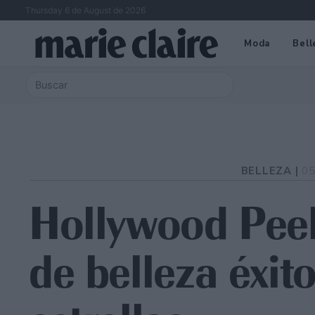
Thursday 6 de August de 2026
Moda
Bell
BELLEZA |
05
Hollywood Peel
de belleza éxito