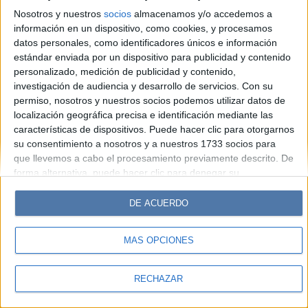
Look
Luz
Mía
Lunateen
Break
BATimes
Nosotros y nuestros
socios
almacenamos y/o accedemos a
información en un dispositivo, como cookies, y procesamos
© Perfil.com 2006-2019 - Todos los derechos reservados
datos personales, como identificadores únicos e información
Registro de Propiedad Intelectual: Nro. 5346433
estándar enviada por un dispositivo para publicidad y contenido
personalizado, medición de publicidad y contenido,
investigación de audiencia y desarrollo de servicios.
Con su
permiso, nosotros y nuestros socios podemos utilizar datos de
localización geográfica precisa e identificación mediante las
características de dispositivos. Puede hacer clic para otorgarnos
su consentimiento a nosotros y a nuestros 1733 socios para
que llevemos a cabo el procesamiento previamente descrito. De
forma alternativa, puede hacer clic para denegar su
consentimiento o acceder a información más detallada y
cambiar sus preferencias antes de otorgar su consentimiento.
DE ACUERDO
Tenga en cuenta que algún procesamiento de sus datos
personales puede no requerir de su consentimiento, pero usted
MÁS OPCIONES
tiene el derecho de rechazar tal procesamiento. Sus
preferencias se aplicarán solo a este sitio web. Puede cambiar
sus preferencias o retirar su consentimiento en cualquier
RECHAZAR
momento volviendo a este sitio y haciendo clic en el botón
"Privacidad" en la parte inferior de la página web.