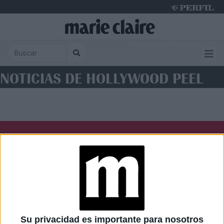
Saturday 8 de August de 2026
NOTICIAS DE HOLLYWOOD PEEL
Diario Perfil
Caras
Noticias
Fortuna
Hombre
Weekend
Parabrisas
Supercampo
Su privacidad es importante para nosotros