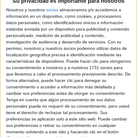
Su privacidad es importante para nosotros
Nosotros y nuestros
socios
almacenamos y/o accedemos a
información en un dispositivo, como cookies, y procesamos
datos personales, como identificadores únicos e información
estándar enviada por un dispositivo para publicidad y contenido
personalizado, medición de publicidad y contenido,
investigación de audiencia y desarrollo de servicios.
Con su
permiso, nosotros y nuestros socios podemos utilizar datos de
localización geográfica precisa e identificación mediante las
características de dispositivos. Puede hacer clic para otorgarnos
su consentimiento a nosotros y a nuestros 1731 socios para
ACNÉ EN LA ESPALDA, TE ENSEÑAMOS A COMBATIRLOS
que llevemos a cabo el procesamiento previamente descrito. De
forma alternativa, puede hacer clic para denegar su
consentimiento o acceder a información más detallada y
Lo ideal es realizar por semana una o dos
cambiar sus preferencias antes de otorgar su consentimiento.
exfoliaciones suaves para lograr eliminar todas las
Tenga en cuenta que algún procesamiento de sus datos
personales puede no requerir de su consentimiento, pero usted
células muertas o cualquier residuo que esté
tiene el derecho de rechazar tal procesamiento. Sus
acumulado en la zona
. Debemos tener una buena
preferencias se aplicarán solo a este sitio web. Puede cambiar
limpieza diaria, mantener la piel hidratada con
sus preferencias o retirar su consentimiento en cualquier
momento volviendo a este sitio y haciendo clic en el botón
cremas humectantes para pieles grasas.
Es esencial