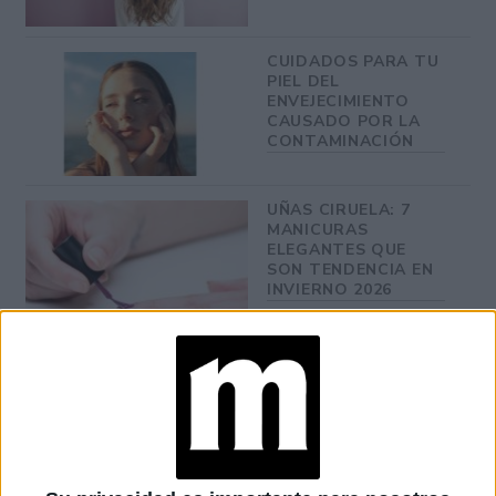
CUIDADOS PARA TU
PIEL DEL
ENVEJECIMIENTO
CAUSADO POR LA
CONTAMINACIÓN
UÑAS CIRUELA: 7
MANICURAS
ELEGANTES QUE
SON TENDENCIA EN
INVIERNO 2026
¿Cómo puedo
combatir el acné
de la espalda?