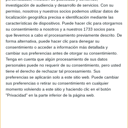
investigación de audiencia y desarrollo de servicios.
Con su
permiso, nosotros y nuestros socios podemos utilizar datos de
localización geográfica precisa e identificación mediante las
características de dispositivos. Puede hacer clic para otorgarnos
su consentimiento a nosotros y a nuestros 1733 socios para
que llevemos a cabo el procesamiento previamente descrito. De
forma alternativa, puede hacer clic para denegar su
consentimiento o acceder a información más detallada y
cambiar sus preferencias antes de otorgar su consentimiento.
Tenga en cuenta que algún procesamiento de sus datos
SOCIEDAD
19-10-2025 07:52
personales puede no requerir de su consentimiento, pero usted
Día de la madre: qué se necesita para
tiene el derecho de rechazar tal procesamiento. Sus
que maternar y trabajar no sean
preferencias se aplicarán solo a este sitio web. Puede cambiar
sus preferencias o retirar su consentimiento en cualquier
incompatibles
momento volviendo a este sitio y haciendo clic en el botón
Volver al trabajo luego de la maternidad sigue siendo un
"Privacidad" en la parte inferior de la página web.
desafío para muchas mujeres. La sobrecarga de tareas de
cuidado y los estereotipos de género limitan sus
oportunidades laborales. Desde Grow – Género y Trabajo,
proponen pensar en red: con cambios culturales, licencias
igualitarias y espacios de escucha, maternar y trabajar