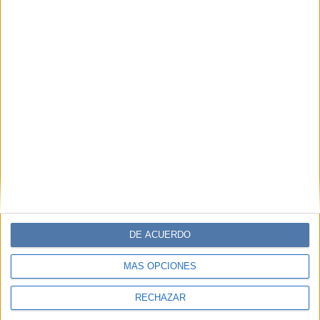
cristal: 15 voces que inspiran a
transformar el mundo
Quince autoras de Iberoamérica y España comparten en
un libro coral sus historias de superación, resiliencia y
lucha feminista. Relatos que invitan a romper barreras,
elegir el propio vuelo y abrir caminos para otras mujeres.
DE ACUERDO
MÁS OPCIONES
RECHAZAR