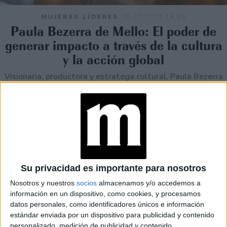
MUJERES LÍDERES
21-10-2025 14:26
Paula Bezerra de Mello: El poder de
generar impacto a través de la cultura
y la acción global
Visionaria, productora y estratega cultural, Paula Bezerra
de Mello se consolida como una de las figuras más
influyentes de la escena global donde convergen
sostenibilidad, arte, lujo y acción social. Desde Río de
Janeiro hasta Nueva York, su trabajo demuestra que la
comunicación puede convertirse en una herramienta real
de transformación.
Su privacidad es importante para nosotros
Nosotros y nuestros
socios
almacenamos y/o accedemos a
información en un dispositivo, como cookies, y procesamos
datos personales, como identificadores únicos e información
estándar enviada por un dispositivo para publicidad y contenido
personalizado, medición de publicidad y contenido,