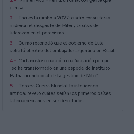
1 -
¡Mirá en vivo +Perfil!: un canal con gente que
piensa
2 -
Encuesta rumbo a 2027: cuatro consultoras
midieron el desgaste de Milei y la crisis de
liderazgo en el peronismo
3 -
Quirno reconoció que el gobierno de Lula
solicitó el retiro del embajador argentino en Brasil
4 -
Cachanosky renunció a una fundación porque
"se ha transformado en una especie de Instituto
Patria incondicional de la gestión de Milei"
5 -
Tercera Guerra Mundial: la inteligencia
artificial reveló cuáles serían los primeros países
latinoamericanos en ser derrotados