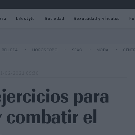
eza
Lifestyle
Sociedad
Sexualidad y vínculos
Fo
BELLEZA
HORÓSCOPO
SEXO
MODA
GÉNE
1-02-2021 09:30
ejercicios para
 combatir el