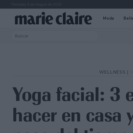
Thursday 6 de August de 2026
Moda
Bell
WELLNESS |
0
Yoga facial: 3 
hacer en casa y