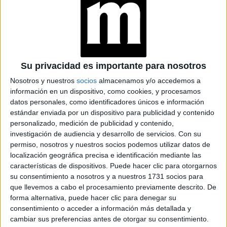
LEONIE HANNE:
CONOCÉ A LA
INFLUENCER DE
MODA DEL
MOMENTO
Su privacidad es importante para nosotros
CAROLINA UNREIN:
"CUALQUIER
Nosotros y nuestros
socios
almacenamos y/o accedemos a
PERSONA TRANS
información en un dispositivo, como cookies, y procesamos
QUE ESTÉ EN LOS
datos personales, como identificadores únicos e información
MEDIOS DE LA
estándar enviada por un dispositivo para publicidad y contenido
FORMA QUE SEA
personalizado, medición de publicidad y contenido,
HACE UNA
investigación de audiencia y desarrollo de servicios.
Con su
DIFERENCIA"
permiso, nosotros y nuestros socios podemos utilizar datos de
localización geográfica precisa e identificación mediante las
características de dispositivos. Puede hacer clic para otorgarnos
su consentimiento a nosotros y a nuestros 1731 socios para
Imaginar el futuro
es el hilo conductor de nuestra
que llevemos a cabo el procesamiento previamente descrito. De
edición. Nos propusimos abrir una ventana para soñar y
forma alternativa, puede hacer clic para denegar su
para saber cómo será lo que viene en moda, belleza y
consentimiento o acceder a información más detallada y
cambiar sus preferencias antes de otorgar su consentimiento.
Chiara
lifestyle. Nuestra protagonista de tapa es