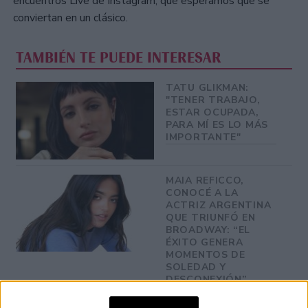
encuentros Live de Instagram, que esperamos que se
conviertan en un clásico.
TAMBIÉN TE PUEDE INTERESAR
TATU GLIKMAN:
"TENER TRABAJO,
ESTAR OCUPADA,
PARA MÍ ES LO MÁS
IMPORTANTE"
MAIA REFICCO,
CONOCÉ A LA
ACTRIZ ARGENTINA
QUE TRIUNFÓ EN
BROADWAY: “EL
ÉXITO GENERA
MOMENTOS DE
SOLEDAD Y
DESCONEXIÓN”