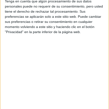
Tenga en cuenta que algún procesamiento de sus datos
Parravicini
, una cantante y actriz talentosísima, que
personales puede no requerir de su consentimiento, pero usted
desde su confinamiento lanzó su primer tema en
tiene el derecho de rechazar tal procesamiento. Sus
preferencias se aplicarán solo a este sitio web. Puede cambiar
castellano y ¡hasta filmó un video clip! Y, por supuesto,
sus preferencias o retirar su consentimiento en cualquier
ADN de Marie Claire
porque el compromiso está en el
,
momento volviendo a este sitio y haciendo clic en el botón
investigamos acerca de la cantidad de feminicidios que
"Privacidad" en la parte inferior de la página web.
ocurrieron en estas semanas de encierro.
Bienvenidas y bienvenidos (más que nunca) a esta
Marie Claire.
pequeña ventana al mundo llamada
GALERÍA DE IMÁGENES