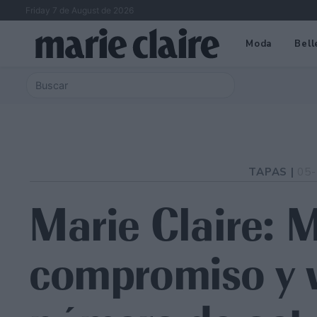
Friday 7 de August de 2026
Moda
Bell
TAPAS |
05-
Marie Claire: M
compromiso y w