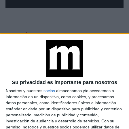
TAMBIÉN TE PUEDE INTERESAR
LAS RECETAS, LOS
DIBUJOS Y LAS
MUJERES QUE
MANTIENEN VIVO EL
RECUERDO DE IRÁN
Su privacidad es importante para nosotros
"USTED ESTÁ AQUÍ":
Nosotros y nuestros
socios
almacenamos y/o accedemos a
EL INGRESO
PROMEDIO DE LA
información en un dispositivo, como cookies, y procesamos
MUJER ARGENTINA
datos personales, como identificadores únicos e información
EN UN 44% MENOR
estándar enviada por un dispositivo para publicidad y contenido
QUE EL DE LOS
personalizado, medición de publicidad y contenido,
HOMBRES
investigación de audiencia y desarrollo de servicios.
Con su
permiso, nosotros y nuestros socios podemos utilizar datos de