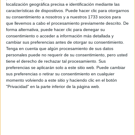
YATAITY DEL
localización geográfica precisa e identificación mediante las
PARAGUAY: EL
características de dispositivos. Puede hacer clic para otorgarnos
PROYECTO TEXTIL
su consentimiento a nosotros y a nuestros 1733 socios para
QUE RESCATA EL
que llevemos a cabo el procesamiento previamente descrito. De
RITO DEL ANGELITO
forma alternativa, puede hacer clic para denegar su
Y LA MEMORIA
COLECTIVA
consentimiento o acceder a información más detallada y
cambiar sus preferencias antes de otorgar su consentimiento.
Tenga en cuenta que algún procesamiento de sus datos
FAKE NEWS E
personales puede no requerir de su consentimiento, pero usted
INTELIGENCIA
ARTIFICIAL: POR
tiene el derecho de rechazar tal procesamiento. Sus
QUÉ YA NO
preferencias se aplicarán solo a este sitio web. Puede cambiar
SABEMOS QUÉ ES
sus preferencias o retirar su consentimiento en cualquier
REAL EN REDES
momento volviendo a este sitio y haciendo clic en el botón
"Privacidad" en la parte inferior de la página web.
-¿Cuál es la importancia de la ESI y qué otras
medidas se deberían tomar para evitarlos?
-Entendemos la Educación Sexual Integral –ESI- como un