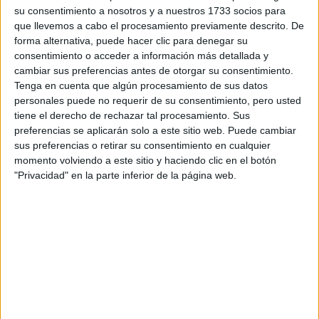
EL INGRESO
su consentimiento a nosotros y a nuestros 1733 socios para
PROMEDIO DE LA
que llevemos a cabo el procesamiento previamente descrito. De
MUJER ARGENTINA
forma alternativa, puede hacer clic para denegar su
EN UN 44% MENOR
QUE EL DE LOS
consentimiento o acceder a información más detallada y
HOMBRES
cambiar sus preferencias antes de otorgar su consentimiento.
Tenga en cuenta que algún procesamiento de sus datos
personales puede no requerir de su consentimiento, pero usted
YATAITY DEL
tiene el derecho de rechazar tal procesamiento. Sus
PARAGUAY: EL
PROYECTO TEXTIL
preferencias se aplicarán solo a este sitio web. Puede cambiar
QUE RESCATA EL
sus preferencias o retirar su consentimiento en cualquier
RITO DEL ANGELITO
momento volviendo a este sitio y haciendo clic en el botón
Y LA MEMORIA
"Privacidad" en la parte inferior de la página web.
COLECTIVA
FAKE NEWS E
INTELIGENCIA
ARTIFICIAL: POR
QUÉ YA NO
SABEMOS QUÉ ES
REAL EN REDES