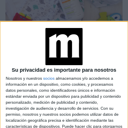
A-DERMA ES UNA MARCA ESPECILIAZADA EN EL CUIDADO DE LAS
PIELES FRÁGILES Y CON DERMATITIS ATÓPICA.
Su privacidad es importante para nosotros
TAMBIÉN TE PUEDE INTERESAR
Nosotros y nuestros
socios
almacenamos y/o accedemos a
información en un dispositivo, como cookies, y procesamos
LAS RECETAS, LOS
datos personales, como identificadores únicos e información
DIBUJOS Y LAS
MUJERES QUE
estándar enviada por un dispositivo para publicidad y contenido
MANTIENEN VIVO EL
personalizado, medición de publicidad y contenido,
RECUERDO DE IRÁN
investigación de audiencia y desarrollo de servicios.
Con su
permiso, nosotros y nuestros socios podemos utilizar datos de
localización geográfica precisa e identificación mediante las
"USTED ESTÁ AQUÍ":
características de dispositivos. Puede hacer clic para otorgarnos