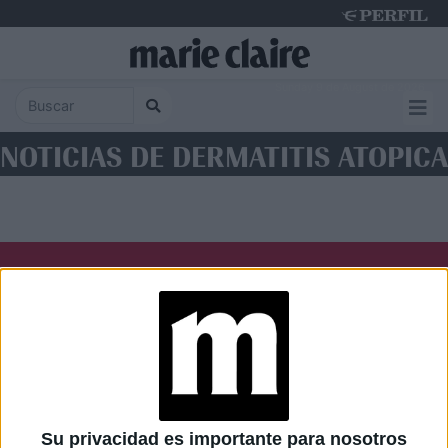
Sunday 9 de August de 2026
NOTICIAS DE DERMATITIS ATOPICA
Diario Perfil
Caras
Noticias
Fortuna
Hombre
Weekend
Parabrisas
Supercampo
Su privacidad es importante para nosotros