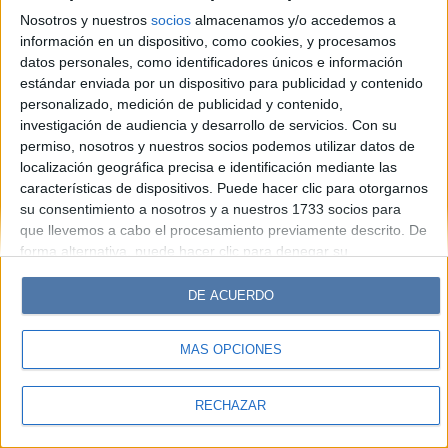
Look
Luz
Mía
Lunateen
Break
BATimes
Nosotros y nuestros
socios
almacenamos y/o accedemos a
información en un dispositivo, como cookies, y procesamos
© Perfil.com 2006-2019 - Todos los derechos reservados
datos personales, como identificadores únicos e información
Registro de Propiedad Intelectual: Nro. 5346433
estándar enviada por un dispositivo para publicidad y contenido
personalizado, medición de publicidad y contenido,
investigación de audiencia y desarrollo de servicios.
Con su
permiso, nosotros y nuestros socios podemos utilizar datos de
localización geográfica precisa e identificación mediante las
características de dispositivos. Puede hacer clic para otorgarnos
su consentimiento a nosotros y a nuestros 1733 socios para
que llevemos a cabo el procesamiento previamente descrito. De
forma alternativa, puede hacer clic para denegar su
consentimiento o acceder a información más detallada y
cambiar sus preferencias antes de otorgar su consentimiento.
DE ACUERDO
Tenga en cuenta que algún procesamiento de sus datos
personales puede no requerir de su consentimiento, pero usted
MÁS OPCIONES
tiene el derecho de rechazar tal procesamiento. Sus
preferencias se aplicarán solo a este sitio web. Puede cambiar
sus preferencias o retirar su consentimiento en cualquier
RECHAZAR
momento volviendo a este sitio y haciendo clic en el botón
"Privacidad" en la parte inferior de la página web.