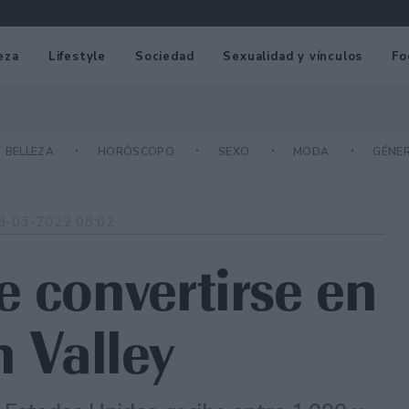
eza
Lifestyle
Sociedad
Sexualidad y vínculos
Fo
BELLEZA
HORÓSCOPO
SEXO
MODA
GÉNE
8-03-2022 08:02
e convertirse en
n Valley