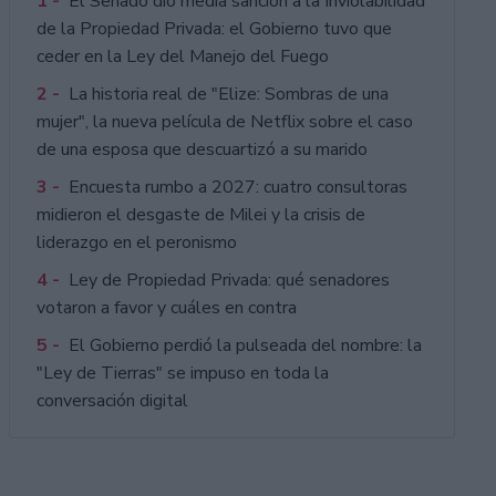
1 -
El Senado dio media sanción a la Inviolabilidad
de la Propiedad Privada: el Gobierno tuvo que
ceder en la Ley del Manejo del Fuego
2 -
La historia real de "Elize: Sombras de una
mujer", la nueva película de Netflix sobre el caso
de una esposa que descuartizó a su marido
3 -
Encuesta rumbo a 2027: cuatro consultoras
midieron el desgaste de Milei y la crisis de
liderazgo en el peronismo
4 -
Ley de Propiedad Privada: qué senadores
votaron a favor y cuáles en contra
5 -
El Gobierno perdió la pulseada del nombre: la
"Ley de Tierras" se impuso en toda la
conversación digital