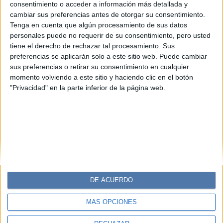
Refugios de ensueño: las villas de lujo
consentimiento o acceder a información más detallada y
más exclusivas del mundo
cambiar sus preferencias antes de otorgar su consentimiento.
Tenga en cuenta que algún procesamiento de sus datos
Desde el encanto histórico del Lago Como hasta la
personales puede no requerir de su consentimiento, pero usted
serenidad de Bali, estas propiedades redefinen el lujo con
tiene el derecho de rechazar tal procesamiento. Sus
diseño espectacular, privacidad absoluta y paisajes de
preferencias se aplicarán solo a este sitio web. Puede cambiar
ensueño.
sus preferencias o retirar su consentimiento en cualquier
momento volviendo a este sitio y haciendo clic en el botón
"Privacidad" en la parte inferior de la página web.
DE ACUERDO
MÁS OPCIONES
Diario Perfil
Caras
Noticias
Fortuna