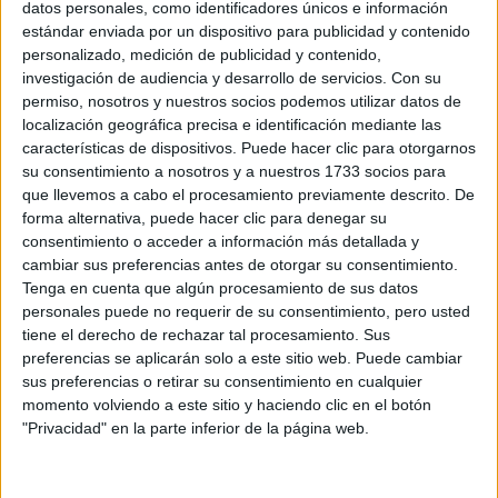
datos personales, como identificadores únicos e información
estándar enviada por un dispositivo para publicidad y contenido
MET GALA 2024: EL
personalizado, medición de publicidad y contenido,
EVENTO MUNDIAL
investigación de audiencia y desarrollo de servicios.
Con su
MÁS IMPORTANTE
DE LA MODA
permiso, nosotros y nuestros socios podemos utilizar datos de
localización geográfica precisa e identificación mediante las
características de dispositivos. Puede hacer clic para otorgarnos
su consentimiento a nosotros y a nuestros 1733 socios para
que llevemos a cabo el procesamiento previamente descrito. De
forma alternativa, puede hacer clic para denegar su
QUIÉNES SON LOS HOST DE LA MET GALA 2025
consentimiento o acceder a información más detallada y
cambiar sus preferencias antes de otorgar su consentimiento.
Tenga en cuenta que algún procesamiento de sus datos
El piloto de Fórmula 1 Lewis Hamilton, Coleman
personales puede no requerir de su consentimiento, pero usted
Domingo, A$AP Rocky, Pharrell Williams, LeBron James,
tiene el derecho de rechazar tal procesamiento. Sus
y por su puesto la anfitriona Anna Wintour, son los
preferencias se aplicarán solo a este sitio web. Puede cambiar
encargados de llevar a cabo la
Met Gala
.
sus preferencias o retirar su consentimiento en cualquier
momento volviendo a este sitio y haciendo clic en el botón
"Privacidad" en la parte inferior de la página web.