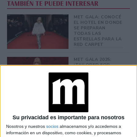
TAMBIÉN TE PUEDE INTERESAR
MET GALA: CONOCÉ
EL HOTEL EN DONDE
SE PREPARAN
TODAS LAS
ESTRELLAS PARA LA
RED CARPET
MET GALA 2025:
‘TAILORED FOR
YOU’, EL DRESS
CODE QUE CELEBRA
LA IDENTIDAD Y LA
SASTRERÍA HECHA
A MEDIDA
MET GALA 2025:
¿CUÁL ES LA
Su privacidad es importante para nosotros
TEMÁTICA Y
QUIÉNES SON LOS
Nosotros y nuestros
socios
almacenamos y/o accedemos a
CO-ANFITRIONES?
información en un dispositivo, como cookies, y procesamos