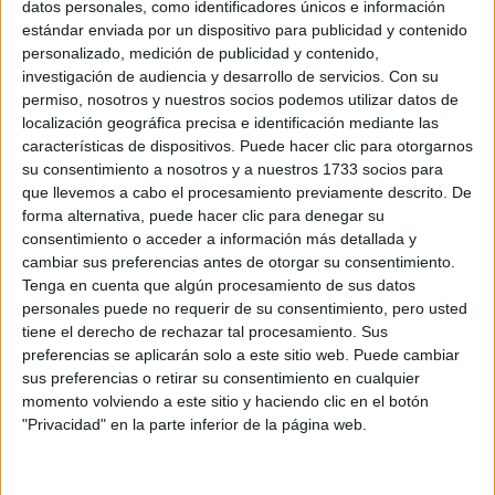
datos personales, como identificadores únicos e información
CUANDO LA MODA
ARGENTINA SE
estándar enviada por un dispositivo para publicidad y contenido
ENCUENTRA CON LA
personalizado, medición de publicidad y contenido,
IA
investigación de audiencia y desarrollo de servicios.
Con su
permiso, nosotros y nuestros socios podemos utilizar datos de
localización geográfica precisa e identificación mediante las
JEANS
características de dispositivos. Puede hacer clic para otorgarnos
ACAMPANADOS DE
su consentimiento a nosotros y a nuestros 1733 socios para
REGRESO: IDEAS DE
que llevemos a cabo el procesamiento previamente descrito. De
LOOKS CON
forma alternativa, puede hacer clic para denegar su
BÁSICOS
consentimiento o acceder a información más detallada y
cambiar sus preferencias antes de otorgar su consentimiento.
Tenga en cuenta que algún procesamiento de sus datos
LOOKS BÁSICOS
CON JEANS ANCHOS
personales puede no requerir de su consentimiento, pero usted
PARA CERRAR EL
tiene el derecho de rechazar tal procesamiento. Sus
INVIERNO 2026
preferencias se aplicarán solo a este sitio web. Puede cambiar
sus preferencias o retirar su consentimiento en cualquier
momento volviendo a este sitio y haciendo clic en el botón
"Privacidad" en la parte inferior de la página web.
no impone
Lo interesante de este dress code es que