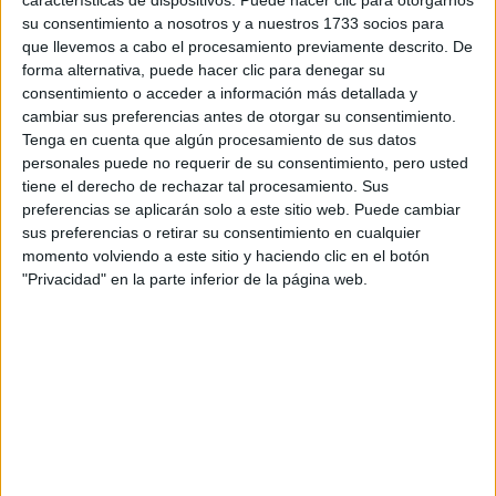
características de dispositivos. Puede hacer clic para otorgarnos
Fomentar
una autoestima saludable
2.
: “La medicina
su consentimiento a nosotros y a nuestros 1733 socios para
estética se basa en resaltar la belleza natural y realzar la
que llevemos a cabo el procesamiento previamente descrito. De
confianza en uno mismo. Ayudamos a nuestros pacientes a
forma alternativa, puede hacer clic para denegar su
mantener una autoestima saludable, entendiendo que
consentimiento o acceder a información más detallada y
cambiar sus preferencias antes de otorgar su consentimiento.
cada individuo es único. Hoy se está tendiendo a lo natural:
Tenga en cuenta que algún procesamiento de sus datos
que estés mejor, pero que no se note”, cuenta Duguech.
personales puede no requerir de su consentimiento, pero usted
tiene el derecho de rechazar tal procesamiento. Sus
Busca
r informaci
ón confiable:
3.
En las redes
preferencias se aplicarán solo a este sitio web. Puede cambiar
sociales, es fundamental buscar información de fuentes
sus preferencias o retirar su consentimiento en cualquier
momento volviendo a este sitio y haciendo clic en el botón
confiables en la medicina estética. “Seguí cuentas de
"Privacidad" en la parte inferior de la página web.
centros de estética con medicos profesionales, o al
medico con el que te sientas identificado. Lo mas
importante es que la información salga de los
profesionales de la salud”, señala.
Foco
en la salud integral:
4.
La medicina estética se
preocupa por mejorar la apariencia y el bienestar general
de los pacientes, por eso hay que enfocarse en la salud de