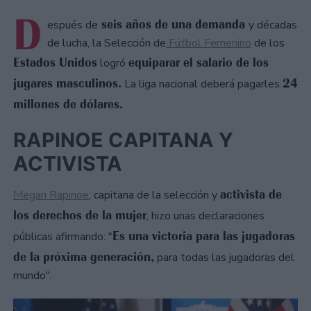
D
seis años de una demanda
espués de
y décadas
de lucha, la Selección de
Fútbol Femenino
de los
Estados Unidos
equiparar el salario de los
logró
jugares masculinos.
24
La liga nacional deberá pagarles
millones de dólares.
RAPINOE CAPITANA Y
ACTIVISTA
activista de
Megan Rapinoe
, capitana de la selección y
los derechos de la mujer
, hizo unas declaraciones
Es una victoria para las jugadoras
públicas afirmando: "
de la próxima generación,
para todas las jugadoras del
mundo".