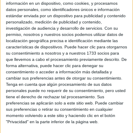
información en un dispositivo, como cookies, y procesamos
datos personales, como identificadores únicos e información
estándar enviada por un dispositivo para publicidad y contenido
personalizado, medición de publicidad y contenido,
investigación de audiencia y desarrollo de servicios.
Con su
permiso, nosotros y nuestros socios podemos utilizar datos de
localización geográfica precisa e identificación mediante las
características de dispositivos. Puede hacer clic para otorgarnos
su consentimiento a nosotros y a nuestros 1733 socios para
que llevemos a cabo el procesamiento previamente descrito. De
forma alternativa, puede hacer clic para denegar su
consentimiento o acceder a información más detallada y
HISTÓRICO: EL FÚTBOL FEMENINO LOGRA EL MISMO PAGO QUE EL
cambiar sus preferencias antes de otorgar su consentimiento.
MASCULINO
Tenga en cuenta que algún procesamiento de sus datos
personales puede no requerir de su consentimiento, pero usted
La selección estadounidense compartió su alegría a través
tiene el derecho de rechazar tal procesamiento. Sus
de redes sociales e invitó a otros países a sumarse y
preferencias se aplicarán solo a este sitio web. Puede cambiar
paridad de género en el ámbito
comprometerse con la
sus preferencias o retirar su consentimiento en cualquier
momento volviendo a este sitio y haciendo clic en el botón
deportivo.
"Privacidad" en la parte inferior de la página web.
GALERÍA DE IMÁGENES