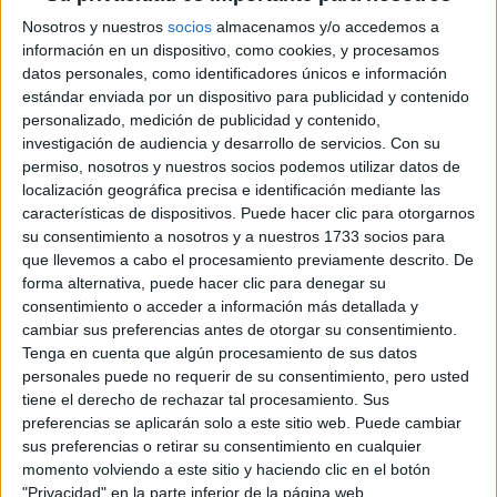
Nosotros y nuestros
socios
almacenamos y/o accedemos a
información en un dispositivo, como cookies, y procesamos
TAMBIÉN TE PUEDE INTERESAR
datos personales, como identificadores únicos e información
estándar enviada por un dispositivo para publicidad y contenido
ZOE SALDANA,
personalizado, medición de publicidad y contenido,
PROTAGONISTA DE
investigación de audiencia y desarrollo de servicios.
Con su
LIONESS
permiso, nosotros y nuestros socios podemos utilizar datos de
(PARAMOUNT+): “MI
DESEO ES QUE NOS
localización geográfica precisa e identificación mediante las
UNAMOS COMO
características de dispositivos. Puede hacer clic para otorgarnos
COMUNIDADES
su consentimiento a nosotros y a nuestros 1733 socios para
LATINAS”
que llevemos a cabo el procesamiento previamente descrito. De
forma alternativa, puede hacer clic para denegar su
CONOCÉ A ESTAS
consentimiento o acceder a información más detallada y
CINCO MUJERES
cambiar sus preferencias antes de otorgar su consentimiento.
LATINAS QUE
Tenga en cuenta que algún procesamiento de sus datos
TRANSFORMAN LA
personales puede no requerir de su consentimiento, pero usted
MODA DE LA
tiene el derecho de rechazar tal procesamiento. Sus
REGIÓN
preferencias se aplicarán solo a este sitio web. Puede cambiar
sus preferencias o retirar su consentimiento en cualquier
LA CASA DE LA
momento volviendo a este sitio y haciendo clic en el botón
ARTISTA PARISINA
"Privacidad" en la parte inferior de la página web.