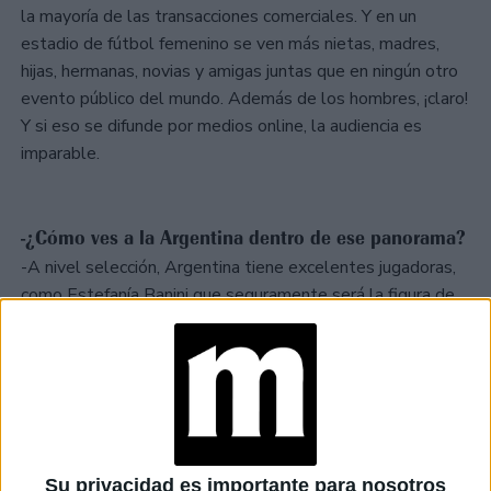
la mayoría de las transacciones comerciales. Y en un
estadio de fútbol femenino se ven más nietas, madres,
hijas, hermanas, novias y amigas juntas que en ningún otro
evento público del mundo. Además de los hombres, ¡claro!
Y si eso se difunde por medios online, la audiencia es
imparable.
-¿Cómo ves a la Argentina dentro de ese panorama?
-A nivel selección, Argentina tiene excelentes jugadoras,
como Estefanía Banini que seguramente será la figura de
un equipo que no tengo dudas se destacará en la próxima
Copa Mundial de Austria y Nueva Zelanda (2023). La
diferencia con el fútbol femenino de Estados Unidos –que
tiene el mejor nivel del mundo - es la falta de
profesionalismo. En Argentina las chicas deben tener
otros trabajos para mantenerse y no pueden estar a
Su privacidad es importante para nosotros
tiempo completo dedicadas al entrenamiento.