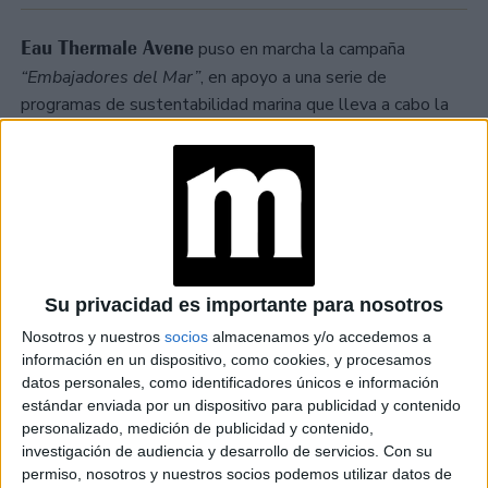
Eau Thermale Avene
puso en marcha la campaña
“Embajadores del Mar”
, en apoyo a una serie de
programas de sustentabilidad marina que lleva a cabo la
fundación sin fines de lucro
“ProyectoSub”
en la Patagonia
busca fortalecer las
argentina. Esta campaña
investigaciones y programas educativos y de
conservación, sobre los proyectos abocados al
monitoreo de micro plásticos costeros y de la
biodiversidad marina.
Además, a través del proyecto
Su privacidad es importante para nosotros
sostenible
“Skin Protect Ocean Respect”
, la firma
Nosotros y nuestros
socios
almacenamos y/o accedemos a
demostró
su doble compromiso de cuidar la piel y
información en un dispositivo, como cookies, y procesamos
mediante 12
respetar los océanos al mismo tiempo
,
datos personales, como identificadores únicos e información
estándar enviada por un dispositivo para publicidad y contenido
iniciativas que se basan en la creación de fórmulas
personalizado, medición de publicidad y contenido,
libres de filtros hidrosolubles, con componentes
investigación de audiencia y desarrollo de servicios.
Con su
permiso, nosotros y nuestros socios podemos utilizar datos de
únicamente biodegradables en su línea de solares.