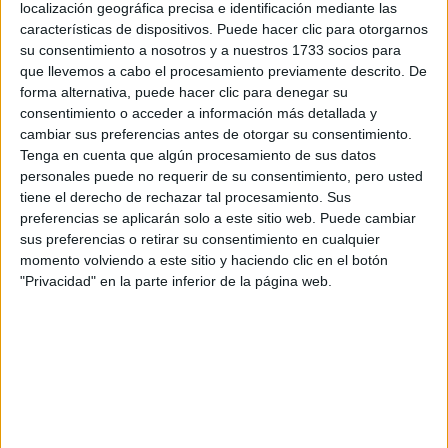
localización geográfica precisa e identificación mediante las
características de dispositivos. Puede hacer clic para otorgarnos
su consentimiento a nosotros y a nuestros 1733 socios para
que llevemos a cabo el procesamiento previamente descrito. De
forma alternativa, puede hacer clic para denegar su
consentimiento o acceder a información más detallada y
cambiar sus preferencias antes de otorgar su consentimiento.
Tenga en cuenta que algún procesamiento de sus datos
personales puede no requerir de su consentimiento, pero usted
tiene el derecho de rechazar tal procesamiento. Sus
preferencias se aplicarán solo a este sitio web. Puede cambiar
sus preferencias o retirar su consentimiento en cualquier
momento volviendo a este sitio y haciendo clic en el botón
DÍA INTERNACIONAL DE LOS OCÉANOS: LAS MARCAS INVITAN A
"Privacidad" en la parte inferior de la página web.
REFLEXIONAR SOBRE NUESTRA RELACIÓN CON EL MAR
TAMBIÉN TE PUEDE INTERESAR
LAS RECETAS, LOS
DIBUJOS Y LAS
MUJERES QUE
MANTIENEN VIVO EL