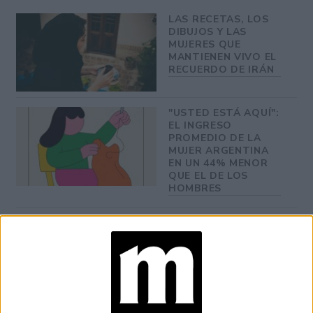
LAS RECETAS, LOS
DIBUJOS Y LAS
MUJERES QUE
MANTIENEN VIVO EL
RECUERDO DE IRÁN
"USTED ESTÁ AQUÍ":
EL INGRESO
PROMEDIO DE LA
MUJER ARGENTINA
EN UN 44% MENOR
QUE EL DE LOS
HOMBRES
YATAITY DEL
PARAGUAY: EL
PROYECTO TEXTIL
QUE RESCATA EL
RITO DEL ANGELITO
Y LA MEMORIA
COLECTIVA