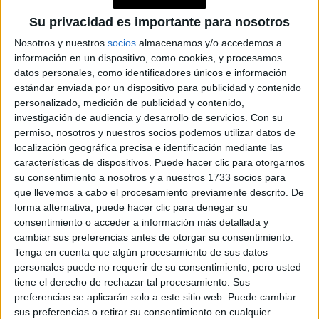
FAKE NEWS E
Su privacidad es importante para nosotros
INTELIGENCIA
Nosotros y nuestros
socios
almacenamos y/o accedemos a
ARTIFICIAL: POR
QUÉ YA NO
información en un dispositivo, como cookies, y procesamos
SABEMOS QUÉ ES
datos personales, como identificadores únicos e información
REAL EN REDES
estándar enviada por un dispositivo para publicidad y contenido
personalizado, medición de publicidad y contenido,
investigación de audiencia y desarrollo de servicios.
Con su
permiso, nosotros y nuestros socios podemos utilizar datos de
Analizando ese momento es lo mejor que pudo haber
localización geográfica precisa e identificación mediante las
características de dispositivos. Puede hacer clic para otorgarnos
una
hecho el cantante de “Changes” para darle espacio a
su consentimiento a nosotros y a nuestros 1733 socios para
seguidilla de discos inolvidables
como
Aladdin Sane
que llevemos a cabo el procesamiento previamente descrito. De
(1973),
Young Americans
(1975), que lo catapultó como
forma alternativa, puede hacer clic para denegar su
consentimiento o acceder a información más detallada y
una revelación en Estados Unidos, más que nada por haber
cambiar sus preferencias antes de otorgar su consentimiento.
compuesto y grabado junto a su amigo John Lennon
Tenga en cuenta que algún procesamiento de sus datos
“Fame”. Pero a pesar del éxito explícito, la cocaína se
personales puede no requerir de su consentimiento, pero usted
estaba apoderando de la estrella: “Era un estado horrible
tiene el derecho de rechazar tal procesamiento. Sus
preferencias se aplicarán solo a este sitio web. Puede cambiar
vivía enojado por seguir en el rock & roll
y
...había sido
sus preferencias o retirar su consentimiento en cualquier
arrastrado hasta el centro de él”. También se animó a