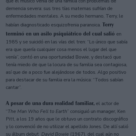
que el músico venía de una familia con problemas de
demencia severa: sus tres tías maternas sufrían de
enfermedades mentales. A su medio hermano, Terry, le
Terry
habían diagnosticado esquizofrenia paranoica.
terminó en un asilo psiquiátrico del cual salió
en
1985 y se suicidó en las vías del tren: “Lo único que sabía
era que quería cualquier cosa menos el lugar del que
venía”, contó en una oportunidad Bowie, y destacó que
tenía miedo de que la locura de su familia sea contagiosa,
así que de a poco fue alejándose de todos. Algo positivo
para destacar de su familia era la música: “Todos sabían
cantar”.
A pesar de una dura realidad familiar,
el actor de
“
The Man Who Fell to Earth
” consiguió un manager, Ken
Pitt, a los 19 años que le obtuvo un contrato discográfico
y lo convenció de no utilizar el apellido Jones. De allí salió
su álbum debut
David Bowie
(1967), del cual aún no