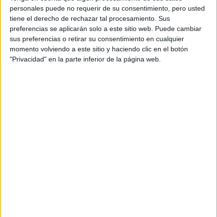
SEXO DURANTE EL CICLO MENSTRUAL: CONSEJOS PARA
personales puede no requerir de su consentimiento, pero usted
DISFRUTARLO SIN PROBLEMAS
tiene el derecho de rechazar tal procesamiento. Sus
preferencias se aplicarán solo a este sitio web. Puede cambiar
Es muy común que mientras estés transitando el
sus preferencias o retirar su consentimiento en cualquier
ciclo menstrual aumente tu deseo sexual
. Durante
momento volviendo a este sitio y haciendo clic en el botón
"Privacidad" en la parte inferior de la página web.
estos días del mes, el sexo te alivia de los cólicos
menstruales, ya que esta actividad sexual libera hormonas
de placer y bienestar en general, algo así como un
analgésico. Las relaciones sexuales ayudan al útero a
acelerar el desprendimiento del revestimiento uterino, y
en estos casos la sangre hace de lubricante, gracias a sus
fluidos menstruales.