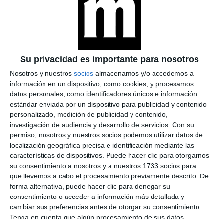
durante la práctica puede haber mal
debes saber que
olor, debido a la sangre menstrual
. Además, tener
sexo mientras menstrúas puede que te deje manchas de
sangre en tu cuerpo, en el de tu pareja, como así también
Su privacidad es importante para nosotros
en la cama y las sábanas. En estos casos se recomienda
Nosotros y nuestros
socios
almacenamos y/o accedemos a
tomar los recaudos que mencionamos anteriormente y
información en un dispositivo, como cookies, y procesamos
liberar tu mente para disfrutar sin problemas.
datos personales, como identificadores únicos e información
estándar enviada por un dispositivo para publicidad y contenido
personalizado, medición de publicidad y contenido,
investigación de audiencia y desarrollo de servicios.
Con su
permiso, nosotros y nuestros socios podemos utilizar datos de
localización geográfica precisa e identificación mediante las
características de dispositivos. Puede hacer clic para otorgarnos
su consentimiento a nosotros y a nuestros 1733 socios para
que llevemos a cabo el procesamiento previamente descrito. De
forma alternativa, puede hacer clic para denegar su
consentimiento o acceder a información más detallada y
cambiar sus preferencias antes de otorgar su consentimiento.
Tenga en cuenta que algún procesamiento de sus datos