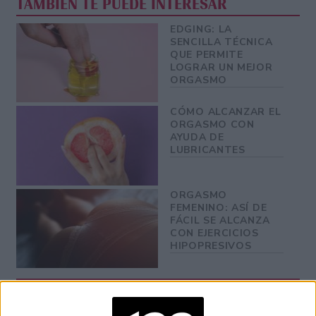
TAMBIÉN TE PUEDE INTERESAR
EDGING: LA
SENCILLA TÉCNICA
QUE PERMITE
LOGRAR UN MEJOR
ORGASMO
CÓMO ALCANZAR EL
ORGASMO CON
AYUDA DE
LUBRICANTES
ORGASMO
FEMENINO: ASÍ DE
FÁCIL SE ALCANZA
CON EJERCICIOS
HIPOPRESIVOS
Si estás menstruando y querés tener relaciones sexuales,