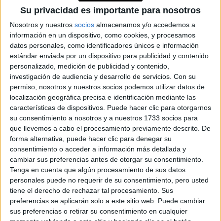
SUCCIONADORES DE
Su privacidad es importante para nosotros
CLÍTORIS, ¿CUÁL ES
MEJOR?
Nosotros y nuestros
socios
almacenamos y/o accedemos a
información en un dispositivo, como cookies, y procesamos
datos personales, como identificadores únicos e información
estándar enviada por un dispositivo para publicidad y contenido
personalizado, medición de publicidad y contenido,
Una vez identificado el objetivo se sabrá si es para dejar
investigación de audiencia y desarrollo de servicios.
Con su
en la mesa de luz, llevarlo a los viajes o usarlo
permiso, nosotros y nuestros socios podemos utilizar datos de
esporádicamente, este punto se combina con el primero,
localización geográfica precisa e identificación mediante las
para analizar horas de duración de la batería, si no requiere
características de dispositivos. Puede hacer clic para otorgarnos
de ella o si se puede llevar en la maleta de viaje.
su consentimiento a nosotros y a nuestros 1733 socios para
que llevemos a cabo el procesamiento previamente descrito. De
forma alternativa, puede hacer clic para denegar su
consentimiento o acceder a información más detallada y
cambiar sus preferencias antes de otorgar su consentimiento.
Tenga en cuenta que algún procesamiento de sus datos
personales puede no requerir de su consentimiento, pero usted
tiene el derecho de rechazar tal procesamiento. Sus
preferencias se aplicarán solo a este sitio web. Puede cambiar
sus preferencias o retirar su consentimiento en cualquier