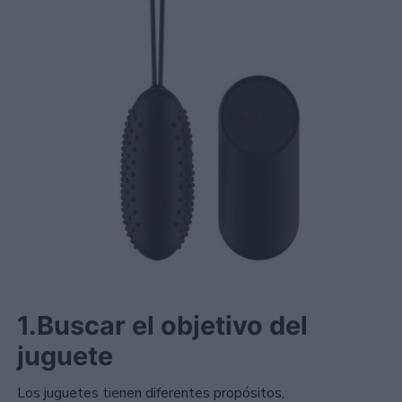
1.Buscar el objetivo del
juguete
Los juguetes tienen diferentes propósitos,