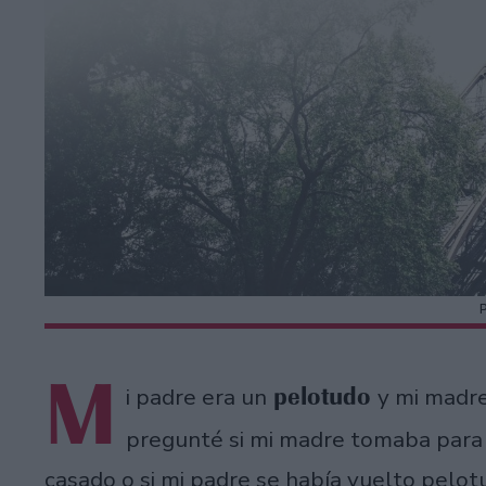
M
pelotudo
i padre era un
y mi madr
pregunté si mi madre tomaba para 
casado o si mi padre se había vuelto pelot