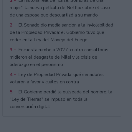
1 -
La historia real de "Elize: Sombras de una
mujer", la nueva película de Netflix sobre el caso
de una esposa que descuartizó a su marido
2 -
El Senado dio media sanción a la Inviolabilidad
de la Propiedad Privada: el Gobierno tuvo que
ceder en la Ley del Manejo del Fuego
3 -
Encuesta rumbo a 2027: cuatro consultoras
midieron el desgaste de Milei y la crisis de
liderazgo en el peronismo
4 -
Ley de Propiedad Privada: qué senadores
votaron a favor y cuáles en contra
5 -
El Gobierno perdió la pulseada del nombre: la
"Ley de Tierras" se impuso en toda la
conversación digital