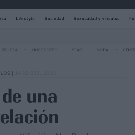
eza
Lifestyle
Sociedad
Sexualidad y vínculos
Fo
BELLEZA
HORÓSCOPO
SEXO
MODA
GÉNE
ULOS |
14-06-2021 19:00
s de una
velación