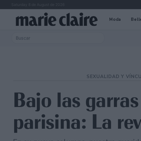
Saturday 8 de August de 2026
Moda
Bell
SEXUALIDAD Y VÍNC
Bajo las garra
parisina: La re