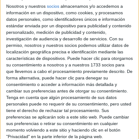
Dalia
Da la sensación al escuchar a
que su alma es una
Nosotros y nuestros
socios
almacenamos y/o accedemos a
alma fresca pero con la
que ya ha transitado mucho, un
información en un dispositivo, como cookies, y procesamos
basta experiencia de una que lo ha vivido casi
datos personales, como identificadores únicos e información
estándar enviada por un dispositivo para publicidad y contenido
todo.
Que sabe rescatar la sabiduría de "otras brujas" del
personalizado, medición de publicidad y contenido,
pasado, con sus rituales de las velas, los cristales y por
investigación de audiencia y desarrollo de servicios.
Con su
el tarot.
permiso, nosotros y nuestros socios podemos utilizar datos de
supuesto con
localización geográfica precisa e identificación mediante las
características de dispositivos. Puede hacer clic para otorgarnos
¿Qué es el tarot en tu vida?
su consentimiento a nosotros y a nuestros 1733 socios para
que llevemos a cabo el procesamiento previamente descrito. De
forma alternativa, puede hacer clic para denegar su
como una varita
El tarot es una herramienta maravillosa,
consentimiento o acceder a información más detallada y
mágica.
Es tantas cosas que no puedo elegir una. Es una
cambiar sus preferencias antes de otorgar su consentimiento.
herramienta que me llevó a lugares insospechados. A
Tenga en cuenta que algún procesamiento de sus datos
personales puede no requerir de su consentimiento, pero usted
conocer gente, tierras, culturas...Es lo que me dio este
tiene el derecho de rechazar tal procesamiento. Sus
El tarot se puede
trabajo que tengo y que me encanta.
preferencias se aplicarán solo a este sitio web. Puede cambiar
transformar en muchas cosas en las personas y en
sus preferencias o retirar su consentimiento en cualquier
momento volviendo a este sitio y haciendo clic en el botón
mi vida es un gran aliado.
"Privacidad" en la parte inferior de la página web.