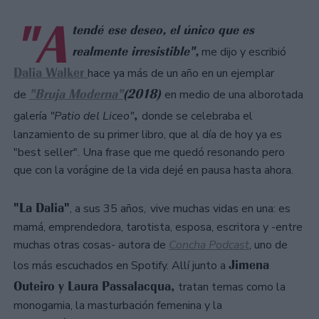
"A
tendé ese deseo, el único que es
realmente irresistible",
me dijo y escribió
Dalia Walker
hace ya más de un año en un ejemplar
"Bruja Moderna"
(2018)
de
en medio de una alborotada
,
galería
"Patio del Liceo"
donde se celebraba el
lanzamiento de su primer libro, que al día de hoy ya es
"best seller". Una frase que me quedó resonando pero
que con la vorágine de la vida dejé en pausa hasta ahora.
"La Dalia"
, a sus 35 años,
vive muchas vidas en una: es
mamá, emprendedora, tarotista, esposa, escritora y -entre
muchas otras cosas- autora de
Concha Podcast
, uno de
Jimena
los más escuchados en Spotify. Allí junto a
Outeiro y Laura Passalacqua,
tratan temas como la
monogamia, la masturbación femenina y la