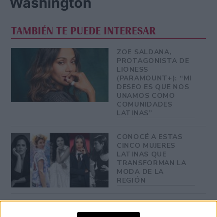
Washington
TAMBIÉN TE PUEDE INTERESAR
ZOE SALDANA,
PROTAGONISTA DE
LIONESS
(PARAMOUNT+): “MI
DESEO ES QUE NOS
UNAMOS COMO
COMUNIDADES
LATINAS”
CONOCÉ A ESTAS
CINCO MUJERES
LATINAS QUE
TRANSFORMAN LA
MODA DE LA
REGIÓN
LA CASA DE LA
ARTISTA PARISINA