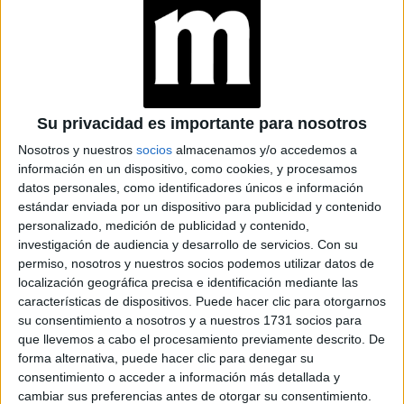
ALEX PANDEV: UN
REFUGIO CREATIVO
EN PERMANENTE
TRANSFORMACIÓN
ALEJANDRA
NAUGHTON,
Su privacidad es importante para nosotros
ECONOMISTA Y
AUTORA: “NADIE
Nosotros y nuestros
socios
almacenamos y/o accedemos a
ROMPE SOLA EL
información en un dispositivo, como cookies, y procesamos
TECHO DE CRISTAL”
datos personales, como identificadores únicos e información
estándar enviada por un dispositivo para publicidad y contenido
personalizado, medición de publicidad y contenido,
investigación de audiencia y desarrollo de servicios.
Con su
El segundo rol de Harry fue revelado ayer (sí, en 48 horas
permiso, nosotros y nuestros socios podemos utilizar datos de
localización geográfica precisa e identificación mediante las
mundo de
consiguió dos trabajos) y tiene que ver con el
características de dispositivos. Puede hacer clic para otorgarnos
Washington
Instituto Aspen
, en particular con el
y su
su consentimiento a nosotros y a nuestros 1731 socios para
que llevemos a cabo el procesamiento previamente descrito. De
Desinformación.
división de
forma alternativa, puede hacer clic para denegar su
consentimiento o acceder a información más detallada y
En épocas de fake news y operaciones globales, este
cambiar sus preferencias antes de otorgar su consentimiento.