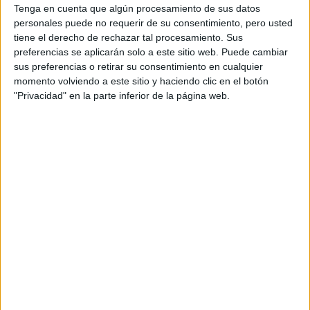
unas cuadras de la Casa
think tank que queda a solo
Tenga en cuenta que algún procesamiento de sus datos
personales puede no requerir de su consentimiento, pero usted
Blanca
y recibe dinero de grandes empresas y
tiene el derecho de rechazar tal procesamiento. Sus
organizaciones busca, entre otras cosas, transparentar los
preferencias se aplicarán solo a este sitio web. Puede cambiar
información
procesos de creación y difusión de la
sus preferencias o retirar su consentimiento en cualquier
momento volviendo a este sitio y haciendo clic en el botón
pública.
"Privacidad" en la parte inferior de la página web.
View this post on Instagram