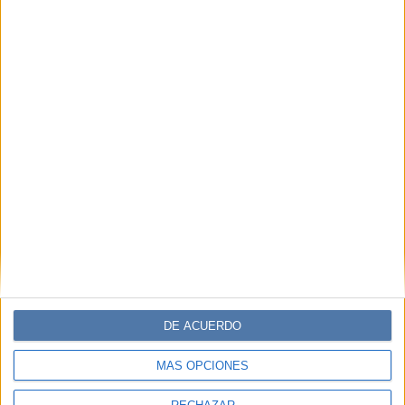
Descuentos en publicaciones
Participación en los eventos organizados por
Editorial Perfil.
Suscribite ahora
COMPARTÍ ESTA NOTA
EN ESTA NOTA
PERSONALIDAES:
MORE GEMMA
TEMAS:
MÚSICA
CANTANTE
POESÍA
DISCO
DE ACUERDO
INDEPENDIENTE
MAR
MÁS OPCIONES
SARA FERNÁNDEZ