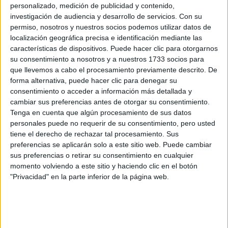
personalizado, medición de publicidad y contenido,
investigación de audiencia y desarrollo de servicios.
Con su
permiso, nosotros y nuestros socios podemos utilizar datos de
localización geográfica precisa e identificación mediante las
características de dispositivos. Puede hacer clic para otorgarnos
su consentimiento a nosotros y a nuestros 1733 socios para
que llevemos a cabo el procesamiento previamente descrito. De
forma alternativa, puede hacer clic para denegar su
consentimiento o acceder a información más detallada y
-Hace tres años hiciste una selección de temas que
cambiar sus preferencias antes de otorgar su consentimiento.
Tenga en cuenta que algún procesamiento de sus datos
terminaron en “Canciones Ajenas”. ¿Harías una
personales puede no requerir de su consentimiento, pero usted
segunda tanda?
tiene el derecho de rechazar tal procesamiento. Sus
preferencias se aplicarán solo a este sitio web. Puede cambiar
sus preferencias o retirar su consentimiento en cualquier
Tumbas
-Estoy por terminar de producir una versión de “
momento volviendo a este sitio y haciendo clic en el botón
de la gloria”, de Fito Páez
. Me quedan grabar un par de
"Privacidad" en la parte inferior de la página web.
cosas de ella, como el piano y unas guitarras. Fue difícil
una gran canción de
versionar este tema, ya que es
nuestra literatura musical
. Mi intención es seguir con