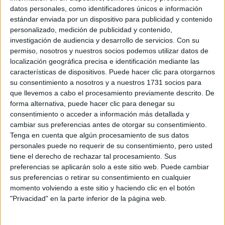
datos personales, como identificadores únicos e información
estándar enviada por un dispositivo para publicidad y contenido
Este rumor surge tras conocerse que el gerente comercial
personalizado, medición de publicidad y contenido,
de la antigua actriz renovó los derechos del nombre hasta
investigación de audiencia y desarrollo de servicios.
Con su
permiso, nosotros y nuestros socios podemos utilizar datos de
dentro de dos años. ¿Quiere volver a teclear sobre estilo
localización geográfica precisa e identificación mediante las
o simplemente no quiere que nadie adopte ese nombre?
características de dispositivos. Puede hacer clic para otorgarnos
su consentimiento a nosotros y a nuestros 1731 socios para
que llevemos a cabo el procesamiento previamente descrito. De
forma alternativa, puede hacer clic para denegar su
TAMBIÉN TE PUEDE INTERESAR: RIHANNA,
consentimiento o acceder a información más detallada y
¿EMBARAZADA?
cambiar sus preferencias antes de otorgar su consentimiento.
Tenga en cuenta que algún procesamiento de sus datos
personales puede no requerir de su consentimiento, pero usted
tiene el derecho de rechazar tal procesamiento. Sus
buscará crear un nuevo blog,
Más llamativo es que
preferencias se aplicarán solo a este sitio web. Puede cambiar
llamado Tigtots
dedicado a la crianza de su bebe
,
sus preferencias o retirar su consentimiento en cualquier
momento volviendo a este sitio y haciendo clic en el botón
como sugiere el mismo medio inglés. Acaso esto afirma
"Privacidad" en la parte inferior de la página web.
que, por fin, vamos a poder ver a Archie más seguido.