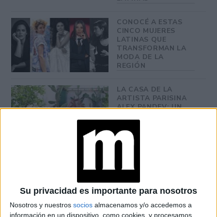
CONOCÉ A ESTAS
CINCO MUJERES
LATINAS QUE
TRANSFORMAN LA
MODA DE LA
REGIÓN
LA CASA DE LA
ARTISTA PARISINA
ALEX PANDEV: UN
REFUGIO CREATIVO
EN PERMANENTE
TRANSFORMACIÓN
ALEJANDRA
NAUGHTON,
ECONOMISTA Y
AUTORA: “NADIE
Su privacidad es importante para nosotros
ROMPE SOLA EL
TECHO DE CRISTAL”
Nosotros y nuestros
socios
almacenamos y/o accedemos a
información en un dispositivo, como cookies, y procesamos