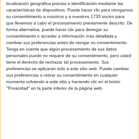
localización geográfica precisa e identificación mediante las
características de dispositivos. Puede hacer clic para otorgarnos
su consentimiento a nosotros y a nuestros 1733 socios para
El personaje interpretado por Tom Cruise en la saga de
que llevemos a cabo el procesamiento previamente descrito. De
forma alternativa, puede hacer clic para denegar su
famosa
Misión Imposible usa los lentes durante la
consentimiento o acceder a información más detallada y
escena viral
en la que persigue a un tren a bordo de una
cambiar sus preferencias antes de otorgar su consentimiento.
Tenga en cuenta que algún procesamiento de sus datos
salta de un acantilado al vacío
moto y
. El actor decidió
personales puede no requerir de su consentimiento, pero usted
grabar e interpretar este fragmento en el primer día de
tiene el derecho de rechazar tal procesamiento. Sus
filmación de la película, con el objetivo de no demorar el
preferencias se aplicarán solo a este sitio web. Puede cambiar
rodaje en el caso de que se produjera un accidente que lo
sus preferencias o retirar su consentimiento en cualquier
momento volviendo a este sitio y haciendo clic en el botón
lesionara al registrar la toma.
"Privacidad" en la parte inferior de la página web.
Si bien en un principio se pensó al modelo de lentes como
un prototipo, destinado a ser utilizado por Tom Cruise en
sus escenas de la película, lograron un diseño que ya está
a la venta exclusivamente en la tienda de One
Icon, California.