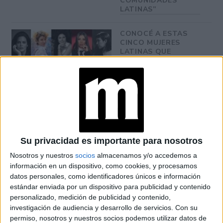
COMUNIDADES
LATINAS”
CONOCÉ A ESTAS
CINCO MUJERES
LATINAS QUE
TRANSFORMAN LA
MODA DE LA
REGIÓN
LA CASA DE LA
ARTISTA PARISINA
ALEX PANDEV: UN
REFUGIO CREATIVO
EN PERMANENTE
Su privacidad es importante para nosotros
TRANSFORMACIÓN
Nosotros y nuestros
socios
almacenamos y/o accedemos a
información en un dispositivo, como cookies, y procesamos
ALEJANDRA
datos personales, como identificadores únicos e información
NAUGHTON,
estándar enviada por un dispositivo para publicidad y contenido
ECONOMISTA Y
personalizado, medición de publicidad y contenido,
AUTORA: “NADIE
ROMPE SOLA EL
investigación de audiencia y desarrollo de servicios.
Con su
TECHO DE CRISTAL”
permiso, nosotros y nuestros socios podemos utilizar datos de