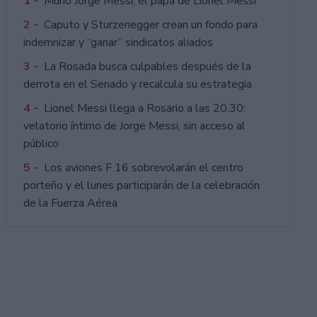
1 -
Murió Jorge Messi, el papá de Lionel Messi
2 -
Caputo y Sturzenegger crean un fondo para
indemnizar y “ganar” sindicatos aliados
3 -
La Rosada busca culpables después de la
derrota en el Senado y recalcula su estrategia
4 -
Lionel Messi llega a Rosario a las 20.30:
velatorio íntimo de Jorge Messi, sin acceso al
público
5 -
Los aviones F 16 sobrevolarán el centro
porteño y el lunes participarán de la celebración
de la Fuerza Aérea