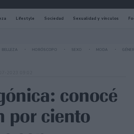
eza
Lifestyle
Sociedad
Sexualidad y vínculos
Fo
BELLEZA
HORÓSCOPO
SEXO
MODA
GÉNE
07-2023 09:02
gónica: conocé
n por ciento