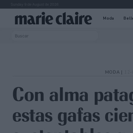
Sunday 9 de August de 2026
Moda
Bell
MODA |
12-
Con alma pata
estas gafas cie