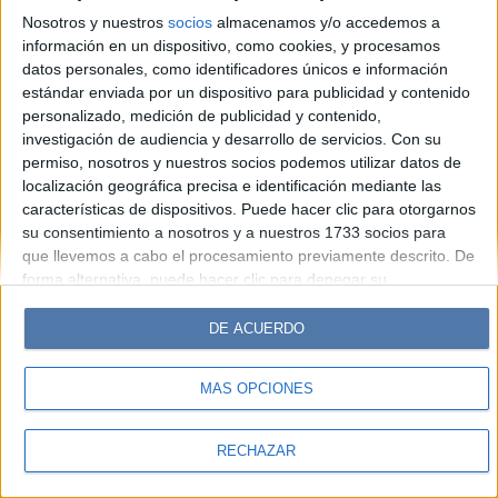
Look
Luz
Mía
Lunateen
Break
BATimes
Nosotros y nuestros
socios
almacenamos y/o accedemos a
información en un dispositivo, como cookies, y procesamos
© Perfil.com 2006-2019 - Todos los derechos reservados
datos personales, como identificadores únicos e información
Registro de Propiedad Intelectual: Nro. 5346433
estándar enviada por un dispositivo para publicidad y contenido
personalizado, medición de publicidad y contenido,
investigación de audiencia y desarrollo de servicios.
Con su
permiso, nosotros y nuestros socios podemos utilizar datos de
localización geográfica precisa e identificación mediante las
características de dispositivos. Puede hacer clic para otorgarnos
su consentimiento a nosotros y a nuestros 1733 socios para
que llevemos a cabo el procesamiento previamente descrito. De
forma alternativa, puede hacer clic para denegar su
consentimiento o acceder a información más detallada y
cambiar sus preferencias antes de otorgar su consentimiento.
DE ACUERDO
Tenga en cuenta que algún procesamiento de sus datos
personales puede no requerir de su consentimiento, pero usted
MÁS OPCIONES
tiene el derecho de rechazar tal procesamiento. Sus
preferencias se aplicarán solo a este sitio web. Puede cambiar
sus preferencias o retirar su consentimiento en cualquier
RECHAZAR
momento volviendo a este sitio y haciendo clic en el botón
"Privacidad" en la parte inferior de la página web.