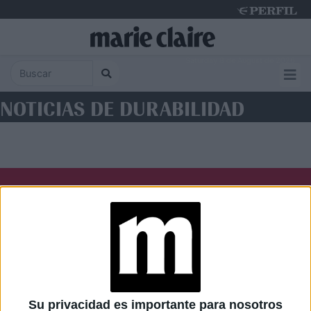
Saturday 8 de August de 2026
NOTICIAS DE DURABILIDAD
Diario Perfil
Caras
Noticias
Fortuna
Hombre
Weekend
Parabrisas
Supercampo
Su privacidad es importante para nosotros