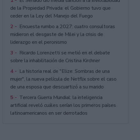
1 -
El Senado dio media sanción a la Inviolabilidad
de la Propiedad Privada: el Gobierno tuvo que
ceder en la Ley del Manejo del Fuego
2 -
Encuesta rumbo a 2027: cuatro consultoras
midieron el desgaste de Milei y la crisis de
liderazgo en el peronismo
3 -
Ricardo Lorenzetti se metió en el debate
sobre la inhabilitación de Cristina Kirchner
4 -
La historia real de "Elize: Sombras de una
mujer", la nueva película de Netflix sobre el caso
de una esposa que descuartizó a su marido
5 -
Tercera Guerra Mundial: la inteligencia
artificial reveló cuáles serían los primeros países
latinoamericanos en ser derrotados