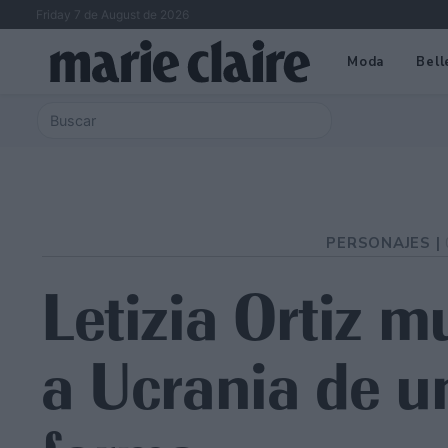
Friday 7 de August de 2026
Moda
Bell
PERSONAJES |
Letizia Ortiz m
a Ucrania de u