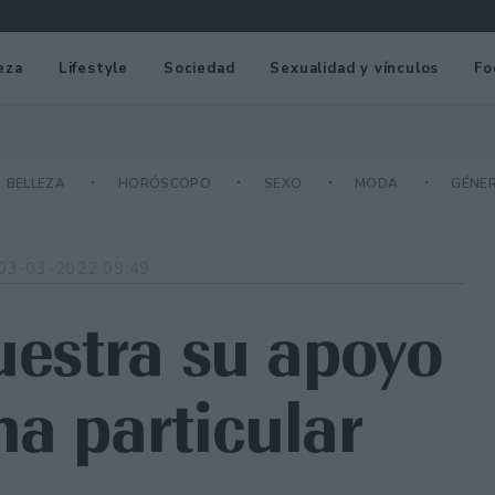
eza
Lifestyle
Sociedad
Sexualidad y vínculos
Fo
BELLEZA
HORÓSCOPO
SEXO
MODA
GÉNE
03-03-2022 09:49
uestra su apoyo
na particular