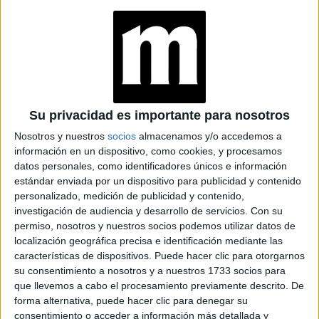
STOESSEL: LAS
GAFAS DE SOL
PRADA QUE SON
FUROR
MARIANA FABBIANI
TIENE EL LOOK
TOTAL BLACK CON
CHALECO IDEAL
Su privacidad es importante para nosotros
PARA ESTA
Nosotros y nuestros
socios
almacenamos y/o accedemos a
TEMPORADA
información en un dispositivo, como cookies, y procesamos
datos personales, como identificadores únicos e información
estándar enviada por un dispositivo para publicidad y contenido
personalizado, medición de publicidad y contenido,
De esta manera, Lali resolvió con maestría el look para
investigación de audiencia y desarrollo de servicios.
Con su
uno de los eventos más difíciles, una fiesta que empieza
permiso, nosotros y nuestros socios podemos utilizar datos de
por la tarde al aire libre y continúa en un salón por la
localización geográfica precisa e identificación mediante las
noche. La cantante y actriz apeló a lo clásico, cómodo y
características de dispositivos. Puede hacer clic para otorgarnos
su consentimiento a nosotros y a nuestros 1733 socios para
siempre ganador, el total black y el traje.
que llevemos a cabo el procesamiento previamente descrito. De
forma alternativa, puede hacer clic para denegar su
La más buscada en la marcha
consentimiento o acceder a información más detallada y