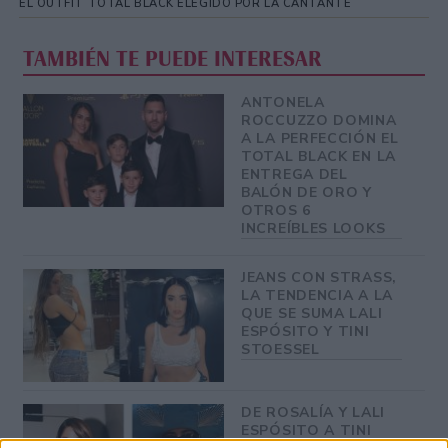
EL OUTFIT TOTAL BLACK ELEGIDO POR LA CANTANTE
TAMBIÉN TE PUEDE INTERESAR
ANTONELA
ROCCUZZO DOMINA
A LA PERFECCIÓN EL
TOTAL BLACK EN LA
ENTREGA DEL
BALÓN DE ORO Y
OTROS 6
INCREÍBLES LOOKS
JEANS CON STRASS,
LA TENDENCIA A LA
QUE SE SUMA LALI
ESPÓSITO Y TINI
STOESSEL
DE ROSALÍA Y LALI
ESPÓSITO A TINI