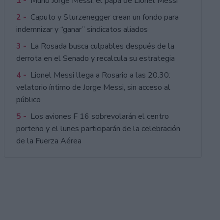
1 -
Murió Jorge Messi, el papá de Lionel Messi
2 -
Caputo y Sturzenegger crean un fondo para
indemnizar y “ganar” sindicatos aliados
3 -
La Rosada busca culpables después de la
derrota en el Senado y recalcula su estrategia
4 -
Lionel Messi llega a Rosario a las 20.30:
velatorio íntimo de Jorge Messi, sin acceso al
público
5 -
Los aviones F 16 sobrevolarán el centro
porteño y el lunes participarán de la celebración
de la Fuerza Aérea