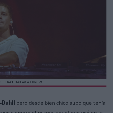
QUE HACE BAILAR A EUROPA.
l-Dahll
pero desde bien chico supo que tenía
tuvo siempre el mismo, aquel que usó en la