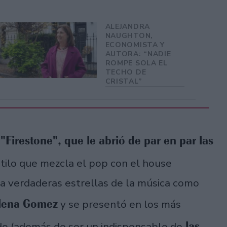
ALEJANDRA
NAUGHTON,
ECONOMISTA Y
AUTORA: “NADIE
ROMPE SOLA EL
TECHO DE
CRISTAL”
 "Firestone", que le abrió de par en par las
estilo que mezcla el pop con el house
o a verdaderas estrellas de la música como
elena Gomez
y se presentó en los más
las
do (además de ser un indispensable de