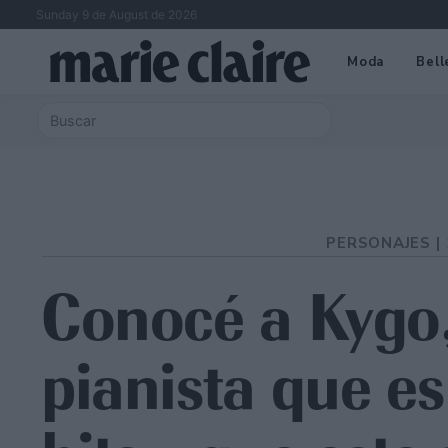
Sunday 9 de August de 2026
Moda
Bell
PERSONAJES |
Conocé a Kygo,
pianista que e