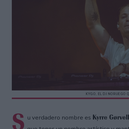
KYGO, EL DJ NORUEGO 
S
Kyrre Gørvel
u verdadero nombre es
que tener un nombre artístico y man