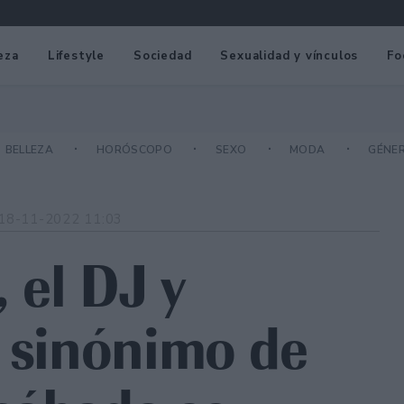
eza
Lifestyle
Sociedad
Sexualidad y vínculos
Fo
BELLEZA
HORÓSCOPO
SEXO
MODA
GÉNE
18-11-2022 11:03
 el DJ y
s sinónimo de