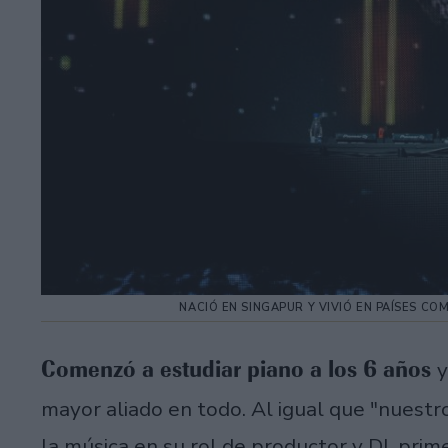
NACIÓ EN SINGAPUR Y VIVIÓ EN PAÍSES CO
Comenzó a estudiar piano a los 6 años
y
mayor aliado en todo. Al igual que "nuestr
la música en su rol de productor y DJ, pri