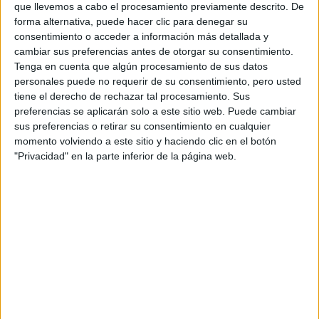
que llevemos a cabo el procesamiento previamente descrito. De
JULIETA Y LA ETAPA MÁS OCHENTOSA DE CLAUDIA.
forma alternativa, puede hacer clic para denegar su
consentimiento o acceder a información más detallada y
cambiar sus preferencias antes de otorgar su consentimiento.
TAMBIÉN TE PUEDE INTERESAR
Tenga en cuenta que algún procesamiento de sus datos
personales puede no requerir de su consentimiento, pero usted
tiene el derecho de rechazar tal procesamiento. Sus
ZOE SALDANA,
preferencias se aplicarán solo a este sitio web. Puede cambiar
PROTAGONISTA DE
LIONESS
sus preferencias o retirar su consentimiento en cualquier
(PARAMOUNT+): “MI
momento volviendo a este sitio y haciendo clic en el botón
DESEO ES QUE NOS
"Privacidad" en la parte inferior de la página web.
UNAMOS COMO
COMUNIDADES
LATINAS”
CONOCÉ A ESTAS
CINCO MUJERES
LATINAS QUE
TRANSFORMAN LA
MODA DE LA
REGIÓN