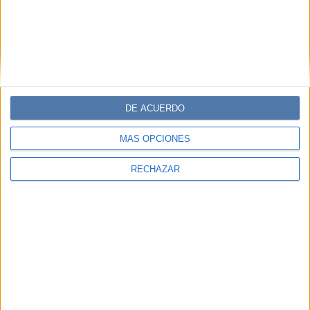
Contenidos exclusivos
Sorteos
Descuentos en publicaciones
Participación en los eventos organizados por
Editorial Perfil.
DE ACUERDO
Suscribite ahora
MÁS OPCIONES
COMPARTÍ ESTA NOTA
RECHAZAR
EN ESTA NOTA
PERSONALIDAES:
JULIETA CARDINALI
MARADONA
CLAUDIA VILLAFAÑE
SERIES:
MARADONA: SUEÑO BENDITO