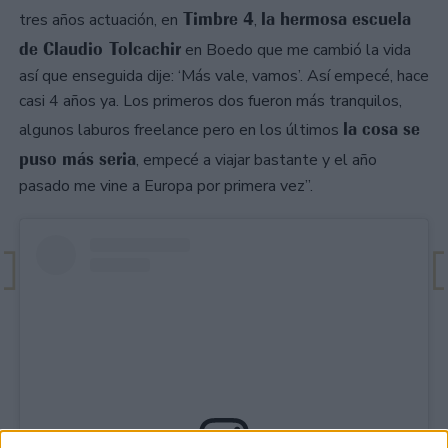
Timbre 4
la hermosa escuela
tres años actuación, en
,
de Claudio Tolcachir
en Boedo que me cambió la vida
así que enseguida dije: ‘Más vale, vamos’. Así empecé, hace
casi 4 años ya. Los primeros dos fueron más tranquilos,
la cosa se
algunos laburos freelance pero en los últimos
puso más seria
, empecé a viajar bastante y el año
pasado me vine a Europa por primera vez”.