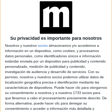
View this post on Instagram
Su privacidad es importante para nosotros
Nosotros y nuestros
socios
almacenamos y/o accedemos a
información en un dispositivo, como cookies, y procesamos
datos personales, como identificadores únicos e información
estándar enviada por un dispositivo para publicidad y contenido
personalizado, medición de publicidad y contenido,
House of Gucci
investigación de audiencia y desarrollo de servicios.
Con su
permiso, nosotros y nuestros socios podemos utilizar datos de
localización geográfica precisa e identificación mediante las
“Mi booker acá en Italia es muy fanático de la música y el
características de dispositivos. Puede hacer clic para otorgarnos
rock y apenas se enteró de esa búsqueda, le dijo a todo el
su consentimiento a nosotros y a nuestros 1733 socios para
‘yo tengo a Mick Jagger’
mundo:
. Lo loco es que al
que llevemos a cabo el procesamiento previamente descrito. De
forma alternativa, puede hacer clic para denegar su
no lo podía hacer por un tema de papeles y
principio
consentimiento o acceder a información más detallada y