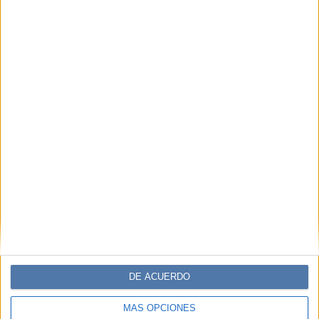
LADY GAGA
ADAM DRIVER
AL PACINO
RIDLEY SCOTT
CINE:
HOUSE OF GUCCI
TEMAS:
MODA
MODELO
ROCK
ARGENTINO
ACTUACIÓN
HOLLYWOOD
GUCCI
PABLO STEINMANN
Comentarios
DE ACUERDO
MÁS OPCIONES