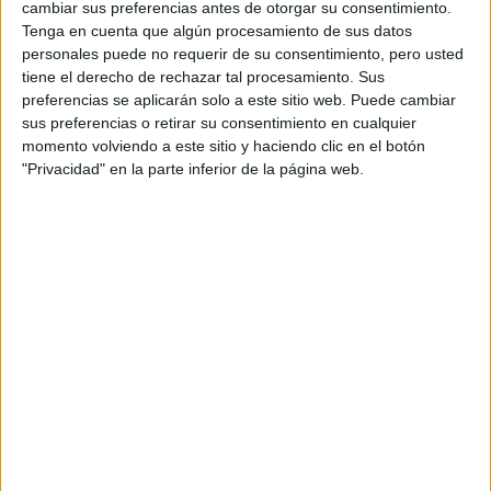
visado
. Ahí me enojé muchísimo: “¿Quién se va a parecer
cambiar sus preferencias antes de otorgar su consentimiento.
más que yo al Mick Jagger de los 70?”, pensaba.
Tenga en cuenta que algún procesamiento de sus datos
personales puede no requerir de su consentimiento, pero usted
Finalmente, mi manager lo pudo solucionar, fui a hacer el
tiene el derecho de rechazar tal procesamiento. Sus
hisopado, y viajé a Roma esa misma noche, dormí tres
preferencias se aplicarán solo a este sitio web. Puede cambiar
horas y nos fuimos al rodaje”
sus preferencias o retirar su consentimiento en cualquier
momento volviendo a este sitio y haciendo clic en el botón
mi
“Me probaron 5 o 6 jeans y al final terminaron usando
"Privacidad" en la parte inferior de la página web.
propio jean para la escena
. Ves lo que te digo, no es
solamente que me parezco, sino que soy así…”